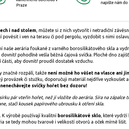
napište nám do
Praze
ech i nad stolem
, můžete si z nich vytvořit i netradiční závě
pověsit i ven na terasu či pod pergolu, vyzdobit s nimi oslavu 
ní naše aerária foukané z varného borosilikátového skla a vyd
ovnitř pohodlně vešla běžná čajová svíčka. Ploché dno zajišťuj
í části, aby dovnitř proudil dostatek vzduchu.
y značně rozpálí, takže
není možné ho věšet na vlasce ani ji
ý provázek či stužku, doporučuji materiál nejdříve vyzkoušet 
 nenechávejte svíčky hořet bez dozoru!
rku pár vteřin hořet, než jí vložíte do aerária. Síra na zápalce 
ane, stačí kousek papírového ubrousku k otření skla.
. K výrobě používají kvalitní
borosilikátové sklo
, které vydrží
ia se tedy mohou tvarově i velikostí otvorů a oček mírně lišit.