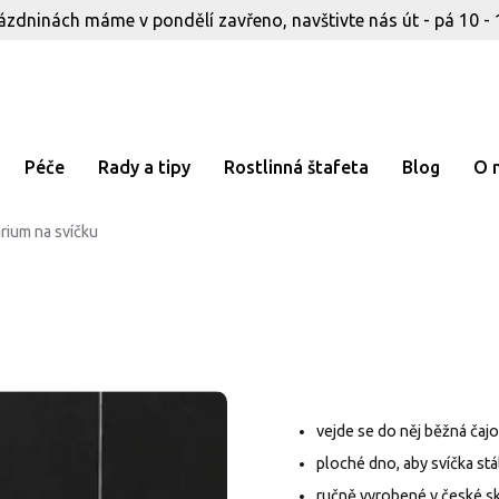
ázdninách máme v pondělí zavřeno, navštivte nás út - pá 10 - 
Péče
Rady a tipy
Rostlinná štafeta
Blog
O 
rium na svíčku
vejde se do něj běžná čajo
ploché dno, aby svíčka stá
ručně vyrobené v české s