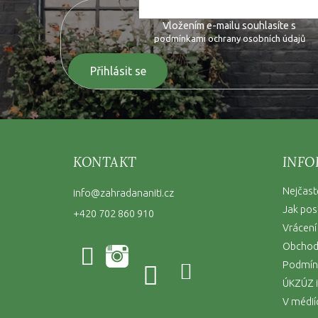
Vložením e-mailu souhlasíte s
podmínkami ochrany osobních údajů
Přihlásit se
KONTAKT
INFO
Nejčast
info
@
zahradananiti.cz
Jak pos
+420 702 860 910
Vrácení
Obchod
Podmínk
ÚKZÚZ i
V médií