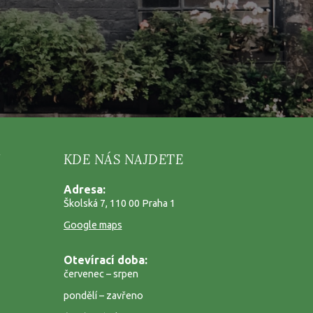
KDE NÁS NAJDETE
Adresa:
Školská 7, 110 00 Praha 1
Google maps
Otevírací doba:
červenec – srpen
pondělí – zavřeno