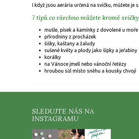
I když jsou aerária určená na svíčku, můžete je s
7 tipů co všechno můžete kromě svíčky 
mušle, písek a kamínky z dovolené u moře
přírodniny z procházek
šišky, kaštany a žaludy
sušené květy a plody jako šípky a jeřabiny
korálky
na Vánoce jmelí nebo vánoční řetězy
hroubou sůl místo sněhu a kousky chvojí
Z
á
p
a
t
í