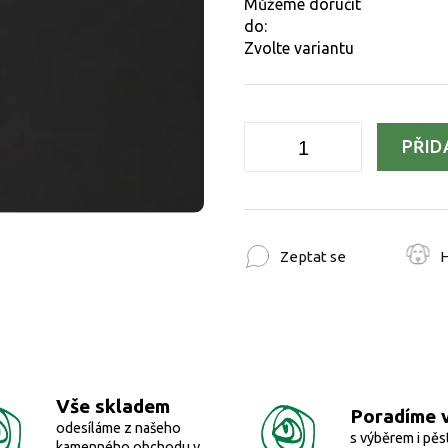
Můžeme doručit
do:
Zvolte variantu
PŘID
Zeptat se
H
Vše skladem
Poradíme 
odesíláme z našeho
s výběrem i pěs
kamenného obchodu v