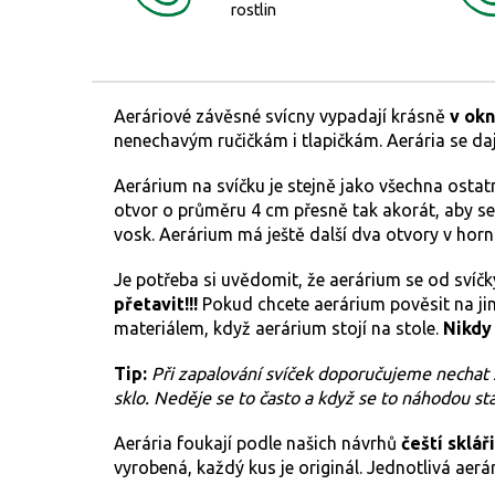
rostlin
Aeráriové závěsné svícny vypadají krásně
v okn
nenechavým ručičkám i tlapičkám. Aerária se dají 
Aerárium na svíčku je stejně jako všechna ostat
otvor o průměru 4 cm přesně tak akorát, aby se d
vosk. Aerárium má ještě další dva otvory v horn
Je potřeba si uvědomit, že aerárium se od svíčk
přetavit!!!
Pokud chcete aerárium pověsit na jin
materiálem, když aerárium stojí na stole.
Nikdy
Tip:
Při zapalování svíček doporučujeme nechat si
sklo. Neděje se to často a když se to náhodou st
Aerária foukají podle našich návrhů
čeští skláři
vyrobená, každý kus je originál. Jednotlivá aerár