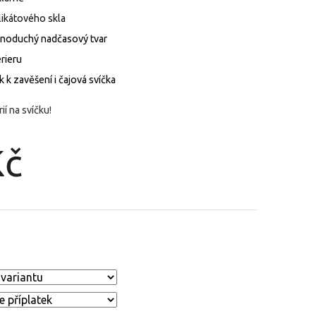
likátového skla
ednoduchý nadčasový tvar
erieru
 k zavěšení i čajová svíčka
ií na svíčku!
Kč