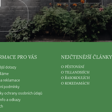
RMACE PRO VÁS
NEJČTENĚJŠÍ ČLÁNKY
O PĚSTOVÁNÍ
ější dotazy
O TILLANDSIÍCH
íláme
O ŘASOKOULÍCH
 a reklamace
O KOKEDAMÁCH
ní podmínky
y ochrany osobních údajů
nfo a odkazy
ch