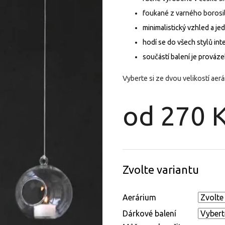
foukané z varného borosi
minimalistický vzhled a j
hodí se do všech stylů int
součástí balení je provázek
Vyberte si ze dvou velikostí aerár
od
270 
Měrná
cena:
Zvolte variantu
Aerárium
Dárkové balení