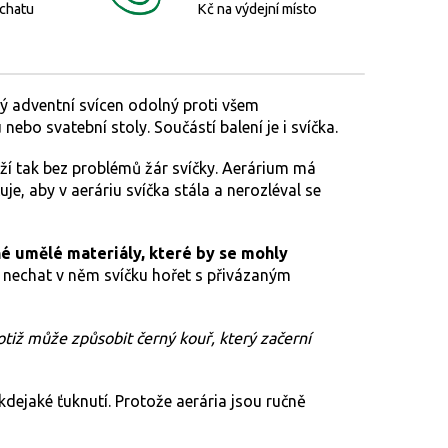
 chatu
Kč na výdejní místo
sný adventní svícen odolný proti všem
nebo svatební stoly. Součástí balení je i svíčka.
rží tak bez problémů žár svíčky. Aerárium má
e, aby v aeráriu svíčka stála a nerozléval se
né umělé materiály, které by se mohly
a nechat v něm svíčku hořet s přivázaným
totiž může způsobit černý kouř, který začerní
 kdejaké ťuknutí.
Protože aerária jsou ručně