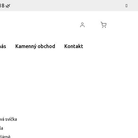
18 🌿
nás
Kamenný obchod
Kontakt
vá svíčka
la
klárně