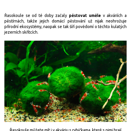
Řasokoule se od té doby začaly
pěstovat uměle
v akváriích a
pěstírnách, takže
jejich domácí pěstování už nijak neohrožuje
přírodní ekosystémy, naopak se tak šíří povědomí o těchto kulatých
jezerních skřítcích.
Řasokoule můžete mít i v akváriu s rybičkama, které s nimi hrají