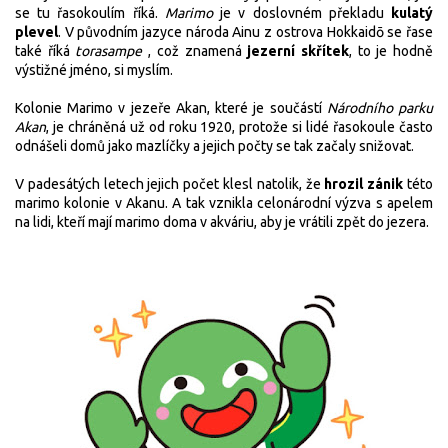
se tu řasokoulím říká.
Marimo
je v doslovném překladu
kulatý
plevel
. V původním jazyce národa Ainu z ostrova
Hokkaidō
se řase
také říká
torasampe
, což znamená
jezerní skřítek
, to je hodně
výstižné jméno, si myslím.
Kolonie Marimo v jezeře Akan, které je součástí
Národního parku
Akan
, je chráněná už od roku 1920, protože si lidé řasokoule často
odnášeli domů jako mazlíčky a jejich počty se tak začaly snižovat.
V padesátých letech jejich počet klesl natolik, že
hrozil zánik
této
marimo kolonie v Akanu. A tak vznikla celonárodní výzva s apelem
na lidi, kteří mají marimo doma v akváriu, aby je vrátili zpět do jezera.