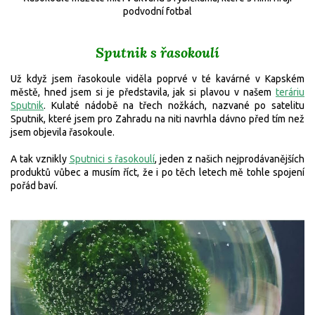
podvodní fotbal
Sputnik s řasokoulí
Už když jsem řasokoule viděla poprvé v té kavárné v Kapském
městě, hned jsem si je představila, jak si plavou v našem
teráriu
Sputnik
. Kulaté nádobě na třech nožkách, nazvané po satelitu
Sputnik, které jsem pro Zahradu na niti navrhla dávno před tím než
jsem objevila řasokoule.
A tak vznikly
Sputnici s řasokoulí
, jeden z našich nejprodávanějších
produktů vůbec a musím říct, že i po těch letech mě tohle spojení
pořád baví.