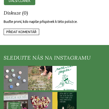
DALŠÍ ČLÁNEK
Diskuze (0)
Buďte první, kdo napíše příspěvek k této položce.
PŘIDAT KOMENTÁŘ
Z
á
p
a
t
í