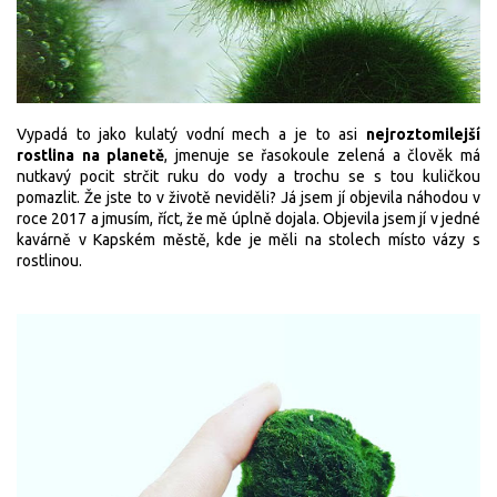
Vypadá to jako kulatý vodní mech a je to asi
nejroztomilejší
rostlina na planetě
, jmenuje se řasokoule zelená a člověk má
nutkavý pocit strčit ruku do vody a trochu se s tou kuličkou
pomazlit. Že jste to v životě neviděli? Já jsem jí objevila náhodou v
roce 2017 a jmusím, říct, že mě úplně dojala. Objevila jsem jí v jedné
kavárně v Kapském městě, kde je měli na stolech místo vázy s
rostlinou.