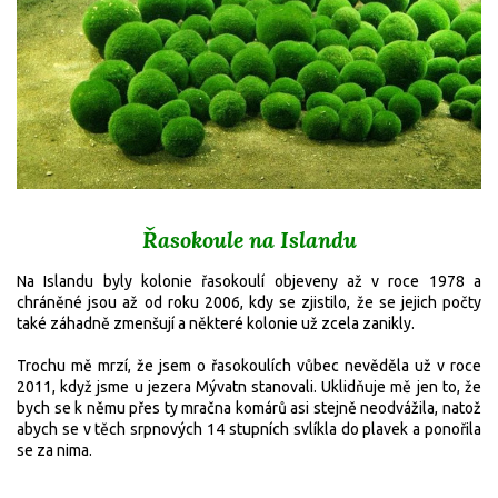
Řasokoule na Islandu
Na Islandu byly kolonie řasokoulí objeveny až v roce 1978 a
chráněné jsou až od roku 2006, kdy se zjistilo, že se jejich počty
také záhadně zmenšují a některé kolonie už zcela zanikly.
Trochu mě mrzí, že jsem o řasokoulích vůbec nevěděla už v roce
2011, když jsme u jezera Mývatn stanovali. Uklidňuje mě jen to, že
bych se k němu přes ty mračna komárů asi stejně neodvážila, natož
abych se v těch srpnových 14 stupních svlíkla do plavek a ponořila
se za nima.