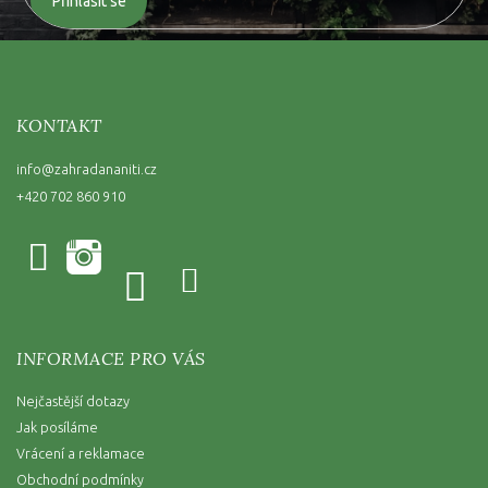
Přihlásit se
KONTAKT
info
@
zahradananiti.cz
+420 702 860 910
INFORMACE PRO VÁS
Nejčastější dotazy
Jak posíláme
Vrácení a reklamace
Obchodní podmínky