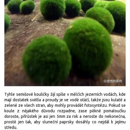
Tyhle semišové kouličky žijí spíše v mělčích jezerních vodách, kde
mají dostatek světla a proudy je ve vodě otáčí, takže jsou kulaté a
zelené ze všech stran, aby mohly provádět fotosyntézu. Pokud se
koule z nějakého důvodu rozpadne, zase pěkně pomaloučku
doroste, přírůstek je asi jen 5mm za rok a neroste do nekonečna,
prostě jen tak, aby sluneční paprsky dosáhly co nejdál k jejímu
středu.