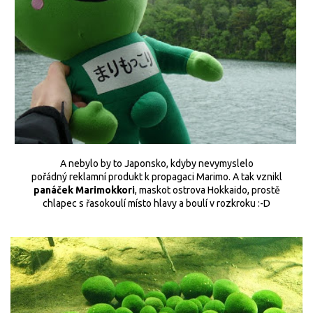
A nebylo by to Japonsko, kdyby nevymyslelo
pořádný reklamní produkt k propagaci Marimo. A tak vznikl
panáček Marimokkori
, maskot ostrova Hokkaido
, prostě
chlapec s řasokoulí místo hlavy a boulí v rozkroku :-D