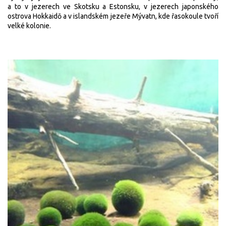
a to v jezerech ve Skotsku a Estonsku, v jezerech japonského
ostrova
Hokkaidō
a v islandském jezeře Mývatn, kde řasokoule tvoří
velké kolonie.