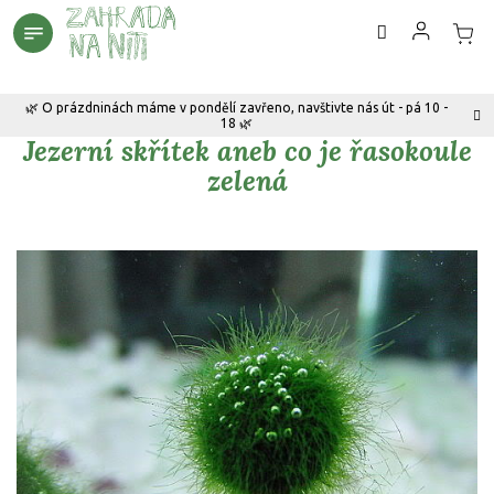
Přejít
na
obsah
🌿 O prázdninách máme v pondělí zavřeno, navštivte nás út - pá 10 -
18 🌿
Jezerní skřítek aneb co je řasokoule
zelená