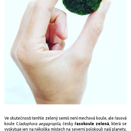
Ve skutečnosti tenhle zelený semiš není mechová koule, ale řasová
koule C
ladophora aegagropila
, česky
řasokoule zelená
, která se
vyskytuje jen na několika místech na severní polokouli naší planety,