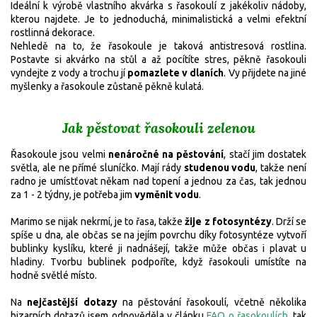
Ideální k výrobě
vlastního akvárka s řasokoulí z jakékoliv nádoby,
kterou najdete. Je to jednoduchá, minimalistická a velmi efektní
rostlinná dekorace.
Nehledě na to, že řasokoule je taková antistresová rostlina.
Postavte si akvárko na stůl a až pocítíte stres, pěkně řasokouli
vyndejte z vody a trochu jí
pomazlete v dlaních
. Vy přijdete na jiné
myšlenky a řasokoule zůstaně pěkně kulatá.
Jak pěstovat řasokouli zelenou
Řasokoule jsou velmi
nenáročné na pěstování
, stačí jim dostatek
světla, ale ne přímé sluníčko. Mají rády
studenou vodu
, takže není
radno je umístťovat někam nad topení a jednou za čas, tak jednou
za 1 - 2 týdny, je potřeba jim
vyměnit vodu
.
Marimo se nijak nekrmí, je to řasa, takže
žije z fotosyntézy
.
Drží se
spíše u dna, ale občas se na jejím povrchu díky fotosyntéze vytvoří
bublinky kyslíku, které ji nadnášejí, takže může občas i plavat u
hladiny. Tvorbu bublinek podpoříte, když řasokouli umístíte na
hodně světlé místo.
Na
nejčastější dotazy
na pěstování řasokoulí, včetně několika
bizarních dotazů jsem odpověděla v článku
FAQ o řasokoulích
, tak