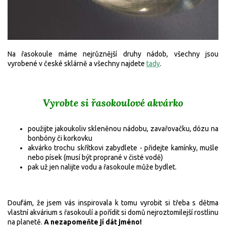
Na řasokoule máme nejrůznější druhy nádob, všechny jsou
vyrobené v české sklárně a všechny najdete
tady
.
Vyrobte si řasokoulové akvárko
použijte jakoukoliv skleněnou nádobu, zavařovačku, dózu na
bonbóny či korkovku
akvárko trochu skřítkovi zabydlete - přidejte kamínky, mušle
nebo písek (musí být proprané v čisté vodě)
pak už jen nalijte vodu a řasokoule může bydlet.
Doufám, že jsem vás inspirovala k tomu vyrobit si třeba s dětma
vlastní akvárium s řasokoulí a pořídit si domů nejroztomilejší rostlinu
na planetě.
A nezapomeňte jí dát jméno!