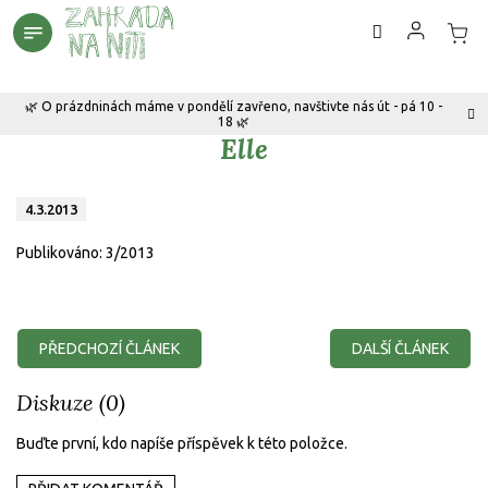
Přejít
na
obsah
🌿 O prázdninách máme v pondělí zavřeno, navštivte nás út - pá 10 -
18 🌿
Elle
4.3.2013
Publikováno: 3/2013
PŘEDCHOZÍ ČLÁNEK
DALŠÍ ČLÁNEK
Diskuze (0)
Buďte první, kdo napíše příspěvek k této položce.