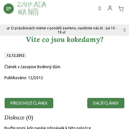
Přejít
na
obsah
🌿 O prázdninách máme v pondělí zavřeno, navštivte nás út - pá 10 -
18 🌿
Víte co jsou kokedamy?
12.12.2012
Článek v časopise Rodinný dům.
Publikováno: 12/2012
PŘEDCHOZÍ ČLÁNEK
DALŠÍ ČLÁNEK
Diskuze (0)
Buďte první, kdo napíše příspěvek k této položce.