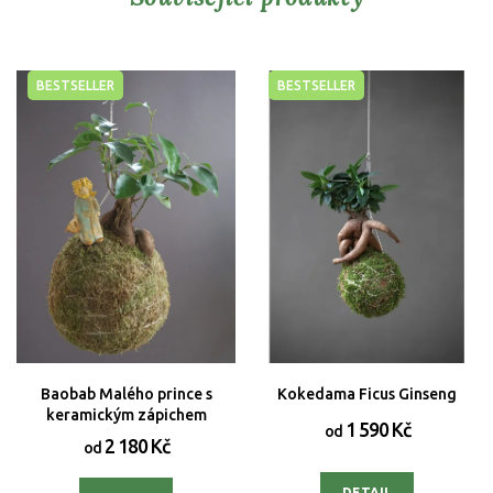
BESTSELLER
BESTSELLER
Baobab Malého prince s
Kokedama Ficus Ginseng
keramickým zápichem
1 590 Kč
od
2 180 Kč
od
DETAIL