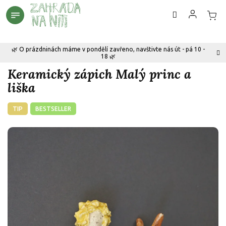
Přejít
na
obsah
🌿 O prázdninách máme v pondělí zavřeno, navštivte nás út - pá 10 -
18 🌿
Keramický zápich Malý princ a
liška
TIP
BESTSELLER