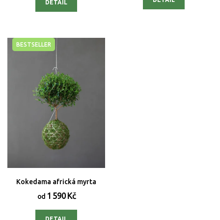
DETAIL
BESTSELLER
Kokedama africká myrta
1 590 Kč
od
DETAIL