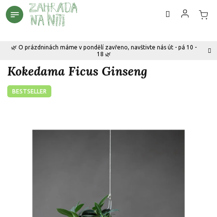
Přejít
na
obsah
🌿 O prázdninách máme v pondělí zavřeno, navštivte nás út - pá 10 -
18 🌿
Kokedama Ficus Ginseng
BESTSELLER