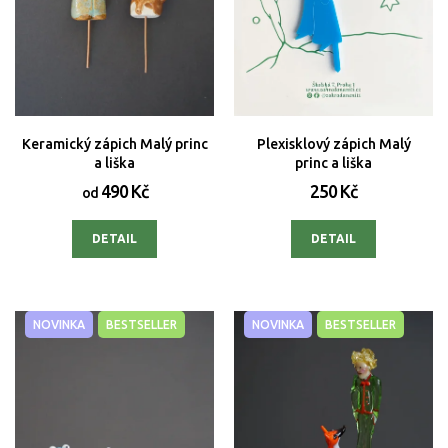
Keramický zápich Malý princ
Plexisklový zápich Malý
a liška
princ a liška
490 Kč
250 Kč
od
DETAIL
DETAIL
NOVINKA
BESTSELLER
NOVINKA
BESTSELLER