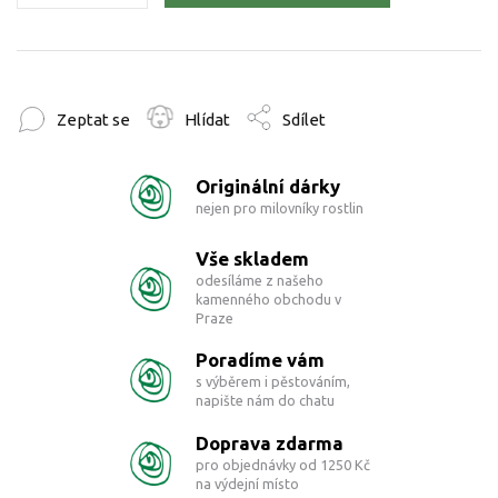
Zeptat se
Hlídat
Sdílet
Originální dárky
nejen pro milovníky rostlin
Vše skladem
odesíláme z našeho
kamenného obchodu v
Praze
Poradíme vám
s výběrem i pěstováním,
napište nám do chatu
Doprava zdarma
pro objednávky od 1250 Kč
na výdejní místo