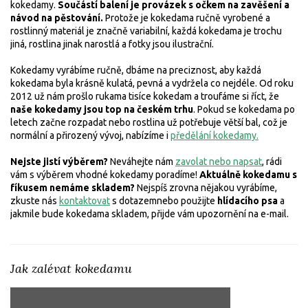
kokedamy.
Součástí balení je provázek s očkem na zavěšení a
návod na pěstování.
Protože je kokedama ručně vyrobené a
rostlinný materiál je značně variabilní, každá kokedama je trochu
jiná, rostlina jinak narostlá a fotky jsou ilustrační.
Kokedamy vyrábíme ručně, dbáme na preciznost, aby každá
kokedama byla krásně kulatá, pevná a vydržela co nejdéle. Od roku
2012 už nám prošlo rukama tisíce kokedam a troufáme si říct, že
naše kokedamy jsou top na českém trhu
. Pokud se kokedama po
letech začne rozpadat nebo rostlina už potřebuje větší bal, což je
normální a přirozený vývoj, nabízíme i
předělání kokedamy
.
Nejste jistí výběrem?
Neváhejte nám
zavolat nebo napsat
, rádi
vám s výběrem vhodné kokedamy poradíme!
Aktuálně kokedamu s
fíkusem nemáme skladem?
Nejspíš zrovna nějakou vyrábíme,
zkuste nás
kontaktovat
s dotazem
nebo použijte
hlídacího psa
a
jakmile bude kokedama skladem, přijde vám upozornění na e-mail.
Jak zalévat kokedamu