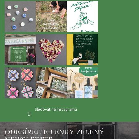
t
í
Sledovat na Instagramu