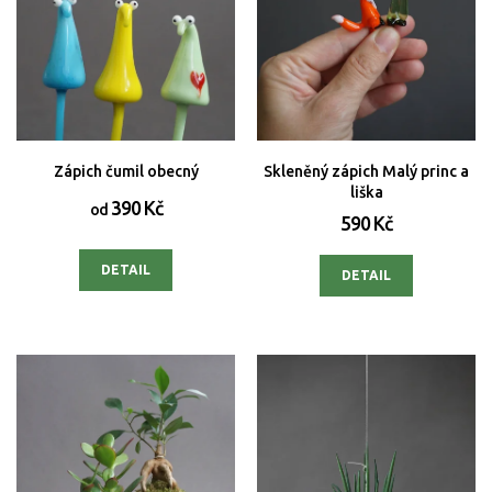
Zápich čumil obecný
Skleněný zápich Malý princ a
liška
390 Kč
od
590 Kč
DETAIL
DETAIL