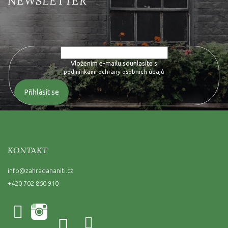
Vložte svůj e-mail a my vám budeme zasílat informace o nových
produktech na našem e-shopu.
Vložením e-mailu souhlasíte s
podmínkami ochrany osobních údajů
Přihlásit se
KONTAKT
info
@
zahradananiti.cz
+420 702 860 910