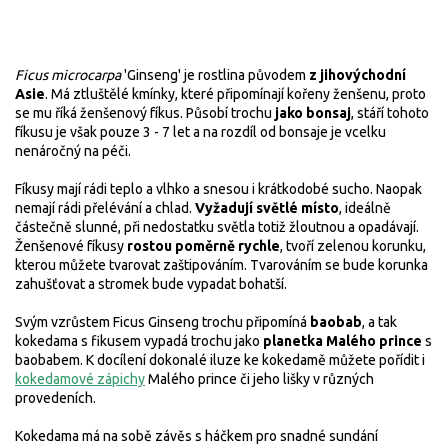
Ficus microcarpa
'Ginseng' je rostlina původem
z jihovýchodní
Asie
. Má ztluštělé kmínky, které připomínají kořeny ženšenu, proto
se mu říká ženšenový fíkus. Působí trochu
jako bonsaj
, stáří tohoto
fíkusu je však pouze 3 - 7 let a na rozdíl od bonsaje je vcelku
nenáročný na péči.
Fíkusy mají rádi teplo a vlhko a snesou i krátkodobé sucho. Naopak
nemají rádi přelévání a chlad.
Vyžadují světlé místo
, ideálně
částečně slunné, při nedostatku světla totiž žloutnou a opadávají.
Ženšenové fíkusy
rostou poměrně rychle
, tvoří zelenou korunku,
kterou můžete tvarovat zaštipováním. Tvarováním se bude korunka
zahušťovat a stromek bude vypadat bohatší.
Svým vzrůstem Ficus Ginseng trochu připomíná
baobab
, a tak
kokedama s fikusem vypadá trochu jako
planetka Malého prince
s
baobabem. K docílení dokonalé iluze ke kokedamě můžete pořídit i
kokedamové zápichy
Malého prince či jeho lišky v různých
provedeních.
Kokedama má na sobě závěs s háčkem pro snadné sundání