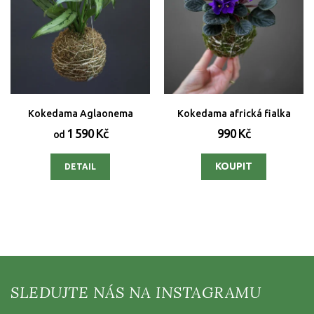
Kokedama Aglaonema
Kokedama africká fialka
1 590 Kč
990 Kč
od
DETAIL
Z
á
p
a