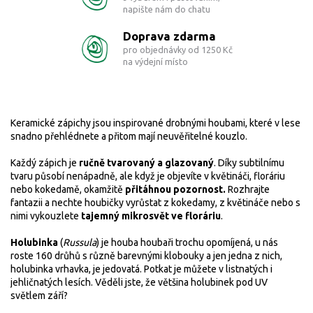
napište nám do chatu
Doprava zdarma
pro objednávky od 1250 Kč
na výdejní místo
Keramické zápichy jsou inspirované drobnými houbami, které v lese
snadno přehlédnete a přitom mají neuvěřitelné kouzlo.
Každý zápich je
ručně tvarovaný a glazovaný
. Díky subtilnímu
tvaru působí nenápadně, ale když je objevíte v květináči, floráriu
nebo kokedamě, okamžitě
přitáhnou pozornost.
Rozhrajte
fantazii a nechte houbičky vyrůstat z kokedamy, z květináče nebo s
nimi vykouzlete
tajemný mikrosvět ve floráriu
.
Holubinka
(
Russula
) je houba houbaři trochu opomíjená, u nás
roste 160 drůhů s různě barevnými klobouky a jen jedna z nich,
holubinka vrhavka, je jedovatá. Potkat je můžete v listnatých i
jehličnatých lesích. Věděli jste, že většina holubinek pod UV
světlem září?