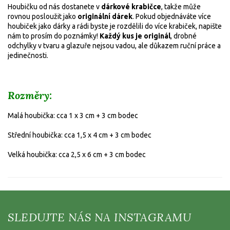
Houbičku od nás dostanete v
dárkové krabičce
, takže může
rovnou posloužit jako
originální dárek
. Pokud objednáváte více
houbiček jako dárky a rádi byste je rozdělili do více krabiček, napište
nám to prosím do poznámky!
Každý kus je originál
, drobné
odchylky v tvaru a glazuře nejsou vadou, ale důkazem ruční práce a
jedinečnosti.
Rozměry:
Malá houbička: cca 1 x 3 cm + 3 cm bodec
Střední houbička: cca 1,5 x 4 cm
+ 3 cm bodec
Velká houbička: cca 2,5 x 6 cm
+ 3 cm bodec
Z
á
p
a