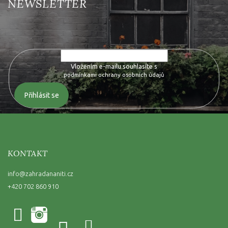
Vložte svůj e-mail a my vám budeme zasílat informace o nových
produktech na našem e-shopu.
Vložením e-mailu souhlasíte s
podmínkami ochrany osobních údajů
Přihlásit se
KONTAKT
info
@
zahradananiti.cz
+420 702 860 910