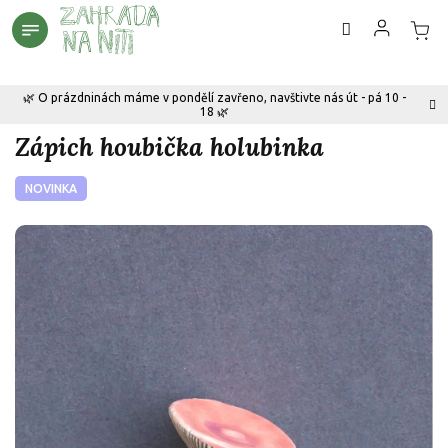
Přejít
na
obsah
🌿 O prázdninách máme v pondělí zavřeno, navštivte nás út - pá 10 -
18 🌿
Zápich houbička holubinka
NOVINKA