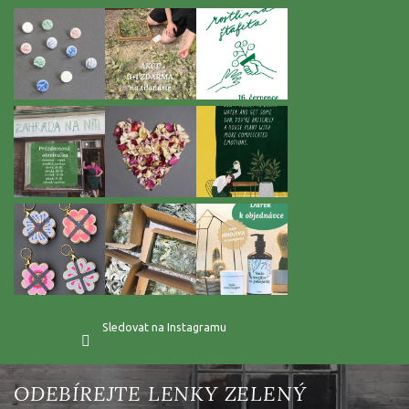
t
í
Sledovat na Instagramu