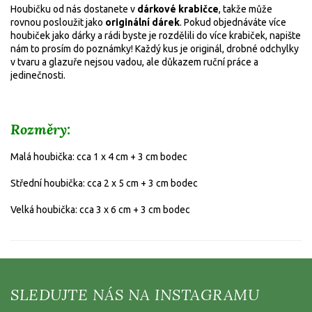
Houbičku od nás dostanete v
dárkové krabičce
, takže může
rovnou posloužit jako
originální dárek
. Pokud objednáváte více
houbiček jako dárky a rádi byste je rozdělili do více krabiček, napište
nám to prosím do poznámky!
Každý kus je originál, drobné odchylky
v tvaru a glazuře nejsou vadou, ale důkazem ruční práce a
jedinečnosti.
Rozměry:
Malá houbička: cca 1 x 4 cm + 3 cm bodec
Střední houbička: cca 2 x 5 cm
+ 3 cm bodec
Velká houbička: cca 3 x 6 cm
+ 3 cm bodec
Z
á
p
a