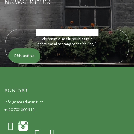
Vložte svůj e-mail a my vám budeme zasílat informace o nových
produktech na našem e-shopu.
Vložením e-mailu souhlasíte s
podmínkami ochrany osobních údajů
Přihlásit se
KONTAKT
info
@
zahradananiti.cz
+420 702 860 910