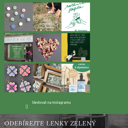
t
í
Sledovat na Instagramu