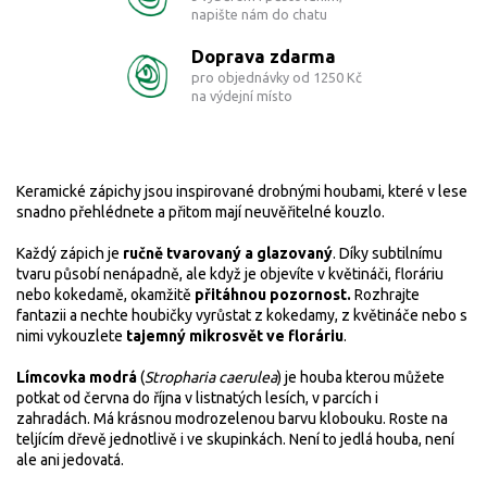
napište nám do chatu
Doprava zdarma
pro objednávky od 1250 Kč
na výdejní místo
Keramické zápichy jsou inspirované drobnými houbami, které v lese
snadno přehlédnete a přitom mají neuvěřitelné kouzlo.
Každý zápich je
ručně tvarovaný a glazovaný
. Díky subtilnímu
tvaru působí nenápadně, ale když je objevíte v květináči, floráriu
nebo kokedamě, okamžitě
přitáhnou pozornost.
Rozhrajte
fantazii a nechte houbičky vyrůstat z kokedamy, z květináče nebo s
nimi vykouzlete
tajemný mikrosvět ve floráriu
.
Límcovka modrá
(
Stropharia caerulea
) je houba kterou můžete
potkat od června do října v listnatých lesích, v parcích i
zahradách. Má krásnou modrozelenou barvu klobouku. Roste na
teljícím dřevě jednotlivě i ve skupinkách. Není to jedlá houba, není
ale ani jedovatá.