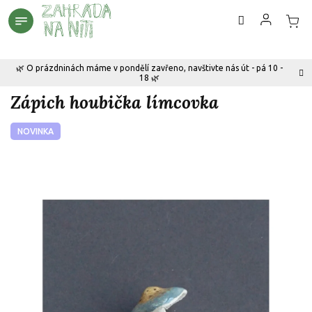
Přejít
na
obsah
🌿 O prázdninách máme v pondělí zavřeno, navštivte nás út - pá 10 -
18 🌿
Zápich houbička límcovka
NOVINKA