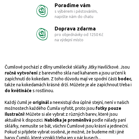
Poradíme vám
s výběrem i pěstováním,
napište nám do chatu
Doprava zdarma
pro objednávky od 1250 Kč
na výdejní místo
Čumilové pochází z dílny umělecké sklářky
Jitky Havlíčkové. Jsou
ručně vytvoření
z barevného skla nad kahanem a jsou určení k
zapíchnutí do kokedam. Z toho důvodu mají ve spodní části
bodec
,
takže na kokedamách krásně drží. Můžete je ale zapíchnout třeba i
do květináče
s rostlinou.
Každý čumil je
originál
a neexistují dva úplně stejní, není v našich
možnostech každého Čumila vyfotit, proto jsou
fotky pouze
ilustrační
! Můžete si ale vybrat z různých barev, které jsou
aktuálně k dispozici.
Nabídka je proměnlivá
podle nálady paní
sklářky, nemusíte se bát, všichni Čumilové jsou krásní a jedineční.
Pokud si přijdete vybrat osobně, je možné, že budeme mít i jiné
barvy Čumilů, které vznikli třeba jen v pár kusech...