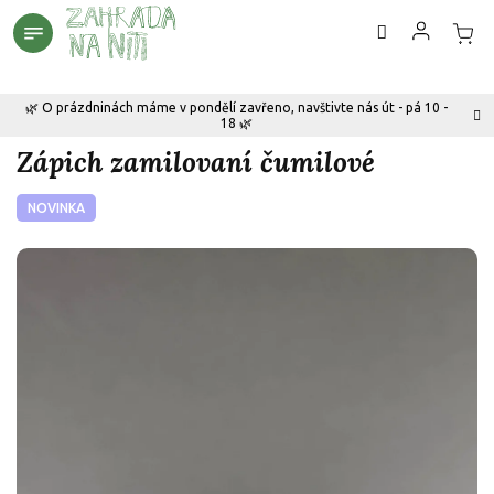
Přejít
na
obsah
🌿 O prázdninách máme v pondělí zavřeno, navštivte nás út - pá 10 -
18 🌿
Zápich zamilovaní čumilové
NOVINKA