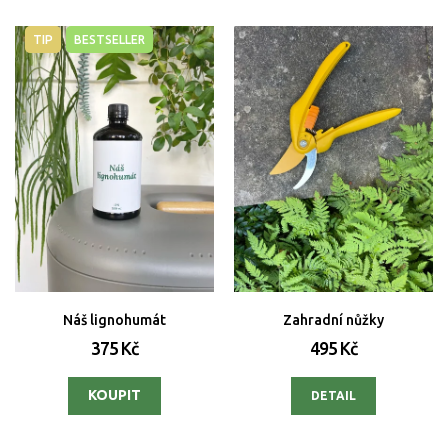
TIP
BESTSELLER
Náš lignohumát
Zahradní nůžky
375 Kč
495 Kč
DETAIL