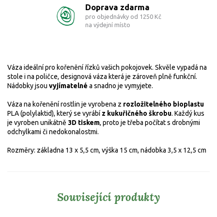
Doprava zdarma
pro objednávky od 1250 Kč
na výdejní místo
Váza ideální pro kořenění řízků vašich pokojovek. Skvěle vypadá na
stole i na poličce, designová váza která je zároveň plně funkční.
Nádobky jsou
vyjímatelné
a snadno je vymyjete.
Váza na kořenění rostlin je vyrobena
z
rozložitelného bioplastu
PLA (polylaktid), který se vyrábí
z kukuřičného škrobu
.
Každý kus
je vyroben unikátně
3D tiskem
, proto je třeba počítat s drobnými
odchylkami či nedokonalostmi.
Rozměry: základna
13 x 5,5 cm, výška 15 cm, nádobka 3,5 x 12,5 cm
Související produkty