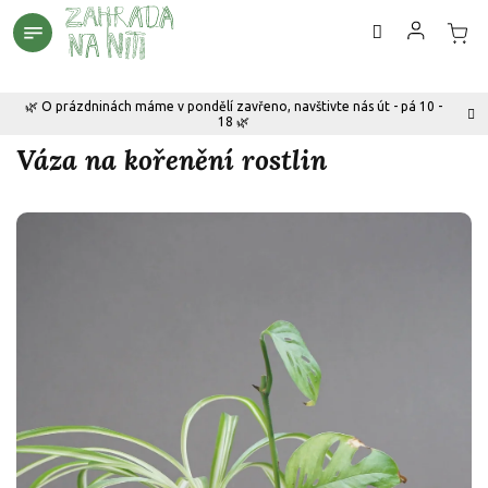
Přejít
na
obsah
🌿 O prázdninách máme v pondělí zavřeno, navštivte nás út - pá 10 -
18 🌿
Váza na kořenění rostlin