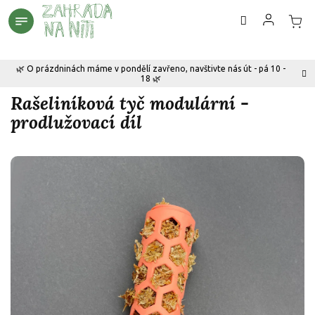
Přejít
na
obsah
🌿 O prázdninách máme v pondělí zavřeno, navštivte nás út - pá 10 -
18 🌿
Rašeliníková tyč modulární -
prodlužovací díl