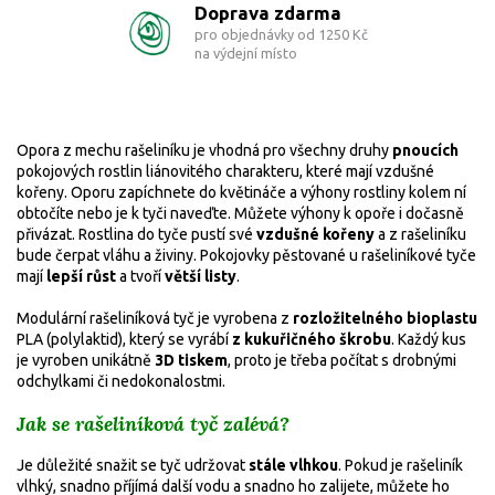
Doprava zdarma
pro objednávky od 1250 Kč
na výdejní místo
Opora z mechu rašeliníku je vhodná pro všechny druhy
pnoucích
pokojových rostlin liánovitého charakteru, které mají vzdušné
kořeny. Oporu zapíchnete do květináče a výhony rostliny kolem ní
obtočíte nebo je k tyči naveďte. Můžete výhony k opoře i dočasně
přivázat. Rostlina do tyče pustí své
vzdušné kořeny
a z rašeliníku
bude čerpat vláhu a živiny. Pokojovky pěstované u rašeliníkové tyče
mají
lepší růst
a tvoří
větší listy
.
Modulární rašeliníková tyč je vyrobena
z
rozložitelného bioplastu
PLA (polylaktid), který se vyrábí
z kukuřičného škrobu
.
Každý kus
je vyroben unikátně
3D tiskem
, proto je třeba počítat s drobnými
odchylkami či nedokonalostmi.
Jak se rašeliníková tyč zalévá?
Je důležité snažit se tyč udržovat
stále vlhkou
. Pokud je rašeliník
vlhký, snadno příjímá další vodu a snadno ho zalijete, můžete ho