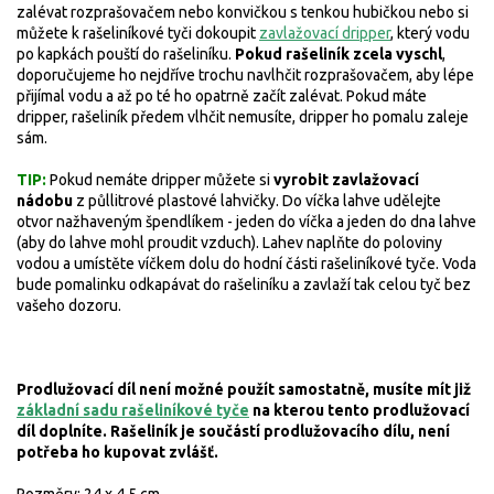
zalévat rozprašovačem nebo konvičkou s tenkou hubičkou nebo si
můžete k rašeliníkové tyči dokoupit
zavlažovací dripper
, který vodu
po kapkách pouští do rašeliníku.
Pokud rašeliník zcela vyschl
,
doporučujeme ho nejdříve trochu navlhčit rozprašovačem, aby lépe
přijímal vodu a až po té ho opatrně začít zalévat. Pokud máte
dripper, rašeliník předem vlhčit nemusíte, dripper ho pomalu zaleje
sám.
TIP:
Pokud nemáte dripper můžete si
vyrobit zavlažovací
nádobu
z půllitrové plastové lahvičky. Do víčka lahve udělejte
otvor nažhaveným špendlíkem - jeden do víčka a jeden do dna lahve
(aby do lahve mohl proudit vzduch). Lahev naplňte do poloviny
vodou a umístěte víčkem dolu do hodní části rašeliníkové tyče. Voda
bude pomalinku odkapávat do rašeliníku a zavlaží tak celou tyč bez
vašeho dozoru.
Prodlužovací díl není možné použít samostatně, musíte mít již
základní sadu rašeliníkové tyče
na kterou tento prodlužovací
díl doplníte.
Rašeliník je součástí prodlužovacího dílu, není
potřeba ho kupovat zvlášť.
Rozměry: 24 x 4,5 cm