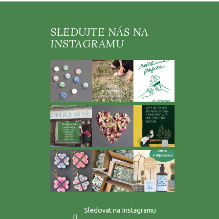
Z
á
p
a
t
í
Sledovat na Instagramu