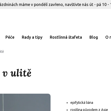
ázdninách máme v pondělí zavřeno, navštivte nás út - pá 10 - 
Péče
Rady a tipy
Rostlinná štafeta
Blog
O 
itě
 v ulitě
epifytická liána
rostlina původem z Asie