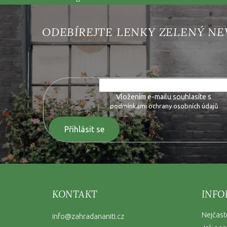
Vložte svůj e-mail a my vám budeme zasílat informace o 
Vložením e-mailu souhlasíte s
podmínkami ochrany osobních údajů
Přihlásit se
KONTAKT
INFO
Nejčast
info
@
zahradananiti.cz