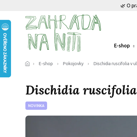
Přejít
🌿 O pr
na
obsah
E-shop
E-shop
Pokojovky
Dischidia ruscifolia v ul
Dischidia ruscifolia
NOVINKA