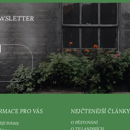
nových produktech na našem e-shopu.
RMACE PRO VÁS
NEJČTENĚJŠÍ ČLÁNKY
O PĚSTOVÁNÍ
ější dotazy
O TILLANDSIÍCH