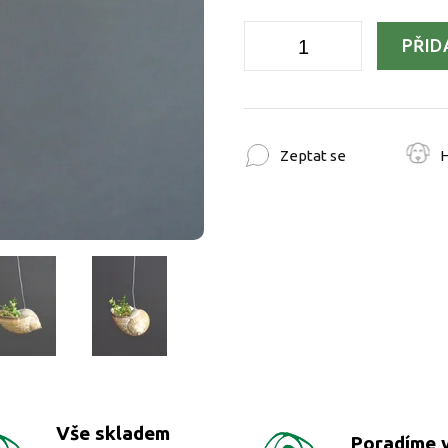
PŘID
Zeptat se
H
Vše skladem
Poradíme 