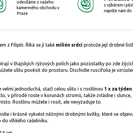
odesíláme z našeho
s výběrem i pěs
kamenného obchodu v
napište nám do
Praze
m z Filipín.
Říká se jí také
milión srdcí
protože její drobné lí
sbírají v thajských rýžových polích jako pozůstatky po zde žijc
ete ulitu pověsit do prostoru. Dischidie ruscifolia je vzrůste
e velmi jednoduchá, stačí celou ulitu i s rostlinou
1 x za týden
tlo, v přírodě roste v korunách stromů, takže zvládne i slunce,
ísto. Rostlinu můžete i rosit, ale nevyžaduje to.
ie i krásně vykvést něžnými drobnými kvítky, které se objevují 
o do vlhkého rašeliníku.
–14 cm