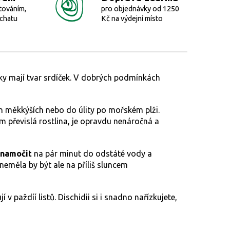
továním,
pro objednávky od 1250
 chatu
Kč na výdejní místo
stky mají tvar srdíček. V dobrých podmínkách
ích měkkýších nebo do úlity po mořském plži.
m převislá rostlina, je opravdu nenáročná a
 namočit
na pár minut do odstáté vody a
 neměla by být ale na příliš sluncem
v paždíí listů. Dischidii si i snadno nařízkujete,