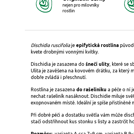
nejen pro milovníky
rostlin
Dischidia ruscifolia
je
epifytická rostlina
původe
kvete drobnými vonnými kvítky.
Dischidia je zasazena do
šnečí ulity
, které se 
Ulita
je zavěšena na kovovém drátku, za který můž
dobře zvládá i přeschnutí.
Rostlina je zasazena
do rašeliníku
a péče o ní j
nechat rašeliník nasáknout. Dischidie miluje svě
exopnovaném místě. Ideální je spíše přistíněné m
Při dobré péči a dostatku světla vám může dischid
stačí odstřihnout kus stonku s listy a zastrčit h
Rozměry:
varianta A cca 7–9 cm, varianta B 9