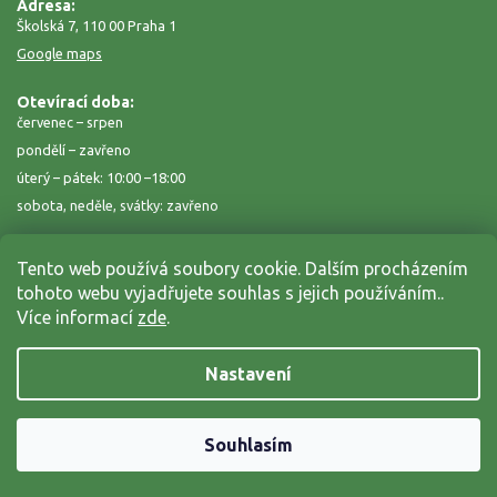
Adresa:
Školská 7, 110 00 Praha 1
Google maps
Otevírací doba:
červenec – srpen
pondělí – zavřeno
úterý – pátek: 10:00 –18:00
sobota, neděle, svátky: zavřeno
Tento web používá soubory cookie. Dalším procházením
tohoto webu vyjadřujete souhlas s jejich používáním..
Více informací
zde
.
Nastavení
Copyright 2026
Zahrada na niti
. Všechna práva vyhrazena.
Grafický návrh vytvořil a nakódoval
Shoptak.cz
Souhlasím
Vytvořil Shoptet