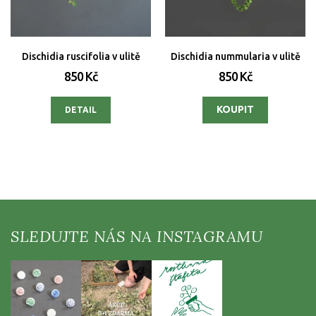
Dischidia ruscifolia v ulitě
Dischidia nummularia v ulitě
850 Kč
850 Kč
DETAIL
Z
á
p
a
t
í