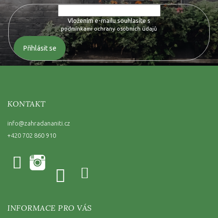
Vložením e-mailu souhlasíte s
podmínkami ochrany osobních údajů
Přihlásit se
KONTAKT
info
@
zahradananiti.cz
+420 702 860 910
INFORMACE PRO VÁS