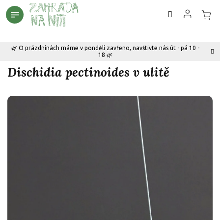
Přejít
na
obsah
🌿 O prázdninách máme v pondělí zavřeno, navštivte nás út - pá 10 -
18 🌿
Dischidia pectinoides v ulitě