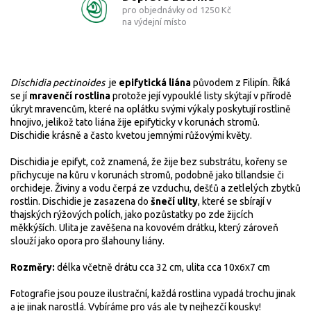
pro objednávky od 1250 Kč
na výdejní místo
Dischidia pectinoides
je
epifytická liána
původem z Filipín.
Říká
se jí
mravenčí rostlina
protože její vypouklé listy skýtají v přírodě
úkryt mravencům, které na oplátku svými výkaly poskytují rostlině
hnojivo, jelikož tato liána žije epifyticky v korunách stromů.
Dischidie krásně a často kvetou jemnými růžovými květy.
Dischidia je epifyt, což znamená, že žije bez substrátu, kořeny se
přichycuje na kůru v korunách stromů, podobně jako tillandsie či
orchideje. Živiny a vodu čerpá ze vzduchu, dešťů a zetlelých zbytků
rostlin. Dischidie je zasazena do
šnečí ulity
, které se sbírají v
thajských rýžových polích, jako pozůstatky po zde žijcích
měkkýších. Ulita
je zavěšena na kovovém drátku, který zároveň
slouží jako opora pro šlahouny liány.
Rozměry:
délka včetně drátu cca 32 cm, ulita cca 10x6x7 cm
Fotografie jsou pouze ilustrační, každá rostlina vypadá trochu jinak
a je jinak narostlá. Vybíráme pro vás ale ty nejhezčí kousky!