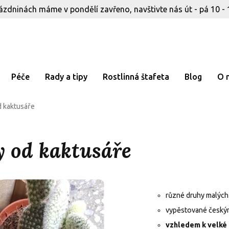
ázdninách máme v pondělí zavřeno, navštivte nás út - pá 10 - 
Péče
Rady a tipy
Rostlinná štafeta
Blog
O 
d kaktusáře
y od kaktusáře
různé druhy malých
vypěstované český
vzhledem k velké 