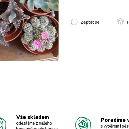
Zeptat se
H
Vše skladem
Poradíme 
odesíláme z našeho
s výběrem i pěs
kamenného obchodu v