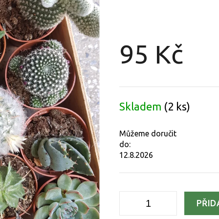
95 Kč
Měrná
cena:
Skladem
(2 ks)
Můžeme doručit
do:
12.8.2026
PŘID