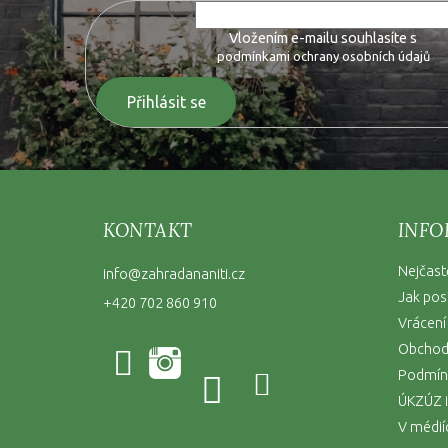
Vložením e-mailu souhlasíte s
podmínkami ochrany osobních údajů
Přihlásit se
KONTAKT
INFO
Nejčast
info
@
zahradananiti.cz
Jak pos
+420 702 860 910
Vrácení
Obchod
Podmínk
ÚKZÚZ i
V médií