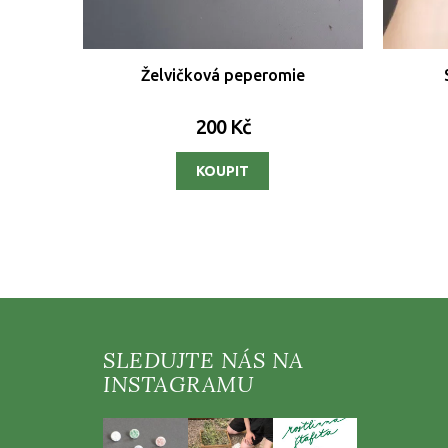
Želvičková peperomie
200 Kč
Z
á
p
a
t
í