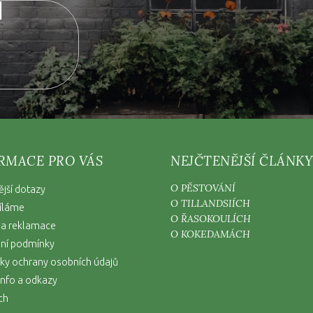
RMACE PRO VÁS
NEJČTENĚJŠÍ ČLÁNKY
O PĚSTOVÁNÍ
ější dotazy
O TILLANDSIÍCH
íláme
O ŘASOKOULÍCH
 a reklamace
O KOKEDAMÁCH
ní podmínky
y ochrany osobních údajů
nfo a odkazy
ch