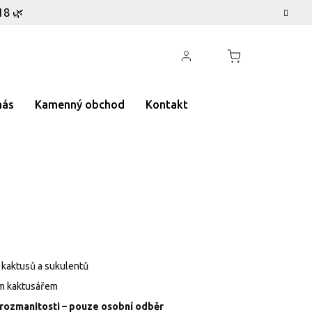
18 🌿
nás
Kamenný obchod
Kontakt
 kaktusů a sukulentů
m kaktusářem
rozmanitosti – pouze osobní odběr