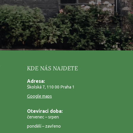
KDE NÁS NAJDETE
Adresa:
Školská 7, 110 00 Praha 1
Google maps
Otevírací doba:
červenec – srpen
pondělí – zavřeno