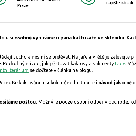
napište nám do
Praze
teré si
osobně vybíráme u pana kaktusáře ve skleníku
.
Kakt
vládají sucho a nesmí se přelévat. Na jaře a v létě je zalévejt
te. Podrobný návod, jak pěstovat kaktusy a sukulenty
tady
. Můž
ntní terárium
se dočtete v článku na blogu.
 6 cm.
Ke kaktusům a sukulentům dostanete i
návod jak o ně 
posíláme poštou.
Možný je pouze osobní odběr v obchodě, kd