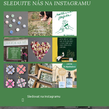
p
a
t
í
Sledovat na Instagramu