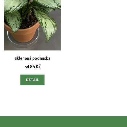
Skleněná podmiska
85 Kč
od
DETAIL
Z
á