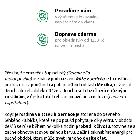
Poradíme vám
s výběrem i pěstováním,
napište nám do chatu
Doprava zdarma
pro objednávky od 1250 Kč
na výdejní místo
Přes to, že
vraneček šupinolistý
(Selaginella
lepidophyllla)
je známý pod názvem
Růže z Jericha
je to rostlina
pocházející z pouštních a polopouštních oblastí
Mexika
, což je od
Jericha docela daleko. Růže z Jericha se totiž říká
více různým
rostlinám,
v Česku také třeba popínavému zimolezu (
Lonicera
caprifolium
).
Když je rostlina
ve stavu hibernace
je stočená do pevného
lehkého klubíčka, které se po poušti pohybuje díky větru. V období
dešťů se růže během několika hodin
probudí k životu
, rozvine se a
začne obnovovat svou zelnou barvu. Začíná tak nabírat energii pro
suché období, které může trvat i
mnoho desítek let
.