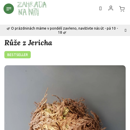
Přejít
na
obsah
🌿 O prázdninách máme v pondělí zavřeno, navštivte nás út - pá 10 -
18 🌿
Růže z Jericha
BESTSELLER