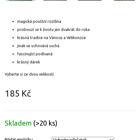
magická pouštní rostlina
probouzí se k životu jen dvakrát do roka
krásná tradice na Vánoce a Velikonoce
jinak se uchovává suchá
fascinující podívaná
krásný dárek
Vyberte si ze dvou velikostí
185 Kč
Měrná
cena:
Skladem
(>20 ks)
Přidat mističku