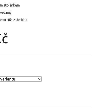
ním stojánkům
kokedamy
nebo růži z Jericha
Kč