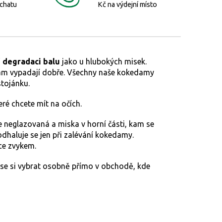
 chatu
Kč na výdejní místo
 degradaci balu
jako u hlubokých misek.
edam vypadají dobře. Všechny naše kokedamy
tojánku.
eré chcete mít na očích.
je neglazovaná a miska v horní části, kam se
 odhaluje se jen při zalévání kokedamy.
áce zvykem.
 se si vybrat osobně přímo v obchodě, kde