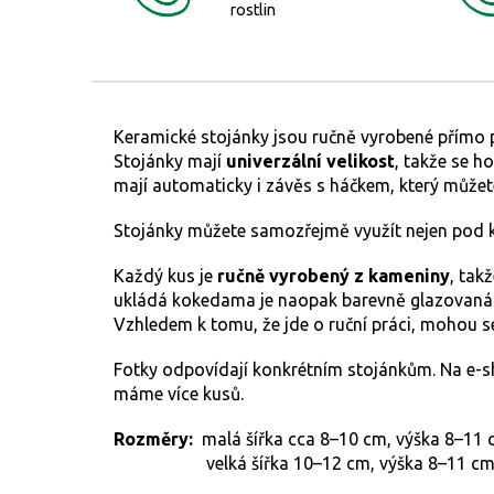
rostlin
Keramické stojánky jsou ručně vyrobené přímo 
Stojánky mají
univerzální velikost
, takže se h
mají automaticky i závěs s háčkem, který může
Stojánky můžete samozřejmě využít nejen pod kok
Každý kus je
ručně vyrobený z kameniny
, tak
ukládá kokedama je naopak barevně glazovaná
Vzhledem k tomu, že jde o ruční práci, mohou se
Fotky odpovídají konkrétním stojánkům. Na e-s
máme více kusů.
Rozměry:
malá šířka cca 8–10 cm, výška 8–11
velká šířka 10–12 cm, výška 8–11 c