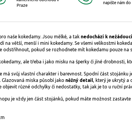
napište nám do
Praze
pro naše kokedamy. Jsou mělké, a tak
nedochází k nežádoucí
odí na větší, menší i mini kokedamy. Se všemi velikostmi kok
te odstřihnout, pokud se rozhodnete mít kokedamu pouze na s
edamy, ale třeba i jako misku na šperky či jíné drobnosti, kt
že má svůj vlastní charakter i barevnost. Spodní část stojánku 
. Glazovaná miska působí jako
něžný detail
, který je ukrytý a
 objevit různé odchylky či nedostatky, tak jak je to u ruční pr
hopu je vždy jen část stojánků, pokud máte možnost zastavte
 cm
m