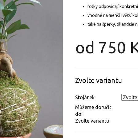
fotky odpovídají konkrét
vhodné na menší i větší 
také na šperky, tillandsie 
od
750 
Měrná
cena:
Zvolte variantu
Stojánek
Můžeme doručit
do:
Zvolte variantu