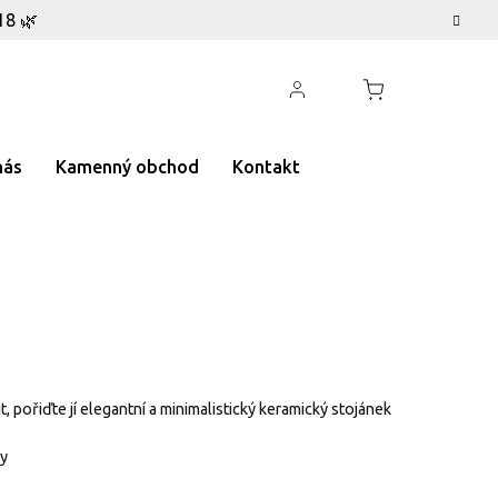
18 🌿
nás
Kamenný obchod
Kontakt
pořiďte jí elegantní a minimalistický keramický stojánek
ny