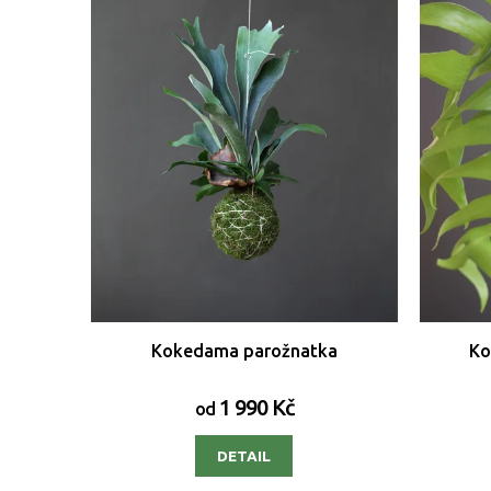
Kokedama parožnatka
Ko
1 990 Kč
od
DETAIL