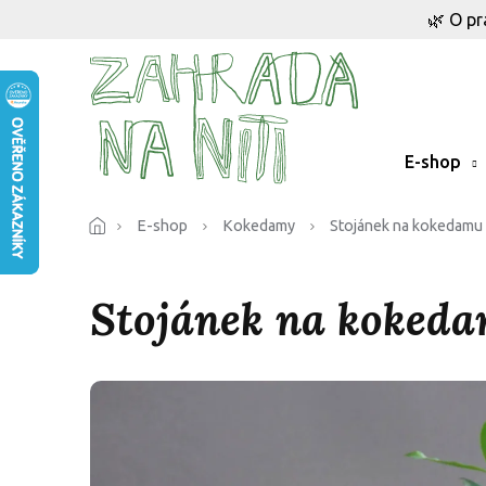
Přejít
🌿 O pr
na
obsah
E-shop
E-shop
Kokedamy
Stojánek na kokedamu
Stojánek na koked