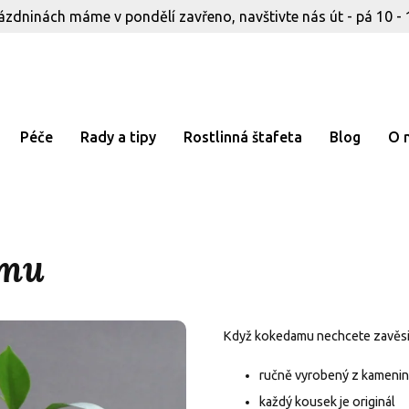
ázdninách máme v pondělí zavřeno, navštivte nás út - pá 10 - 
Péče
Rady a tipy
Rostlinná štafeta
Blog
O 
amu
Když kokedamu nechcete zavěsit, 
ručně vyrobený z kameni
každý kousek je originál