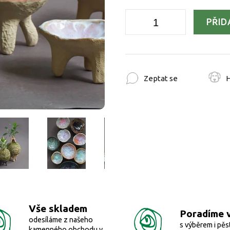
PŘID
Zeptat se
H
Vše skladem
Poradíme 
odesíláme z našeho
s výběrem i pěs
kamenného obchodu v