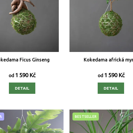
kedama Ficus Ginseng
Kokedama africká my
1 590 Kč
1 590 Kč
od
od
DETAIL
DETAIL
A
BESTSELLER