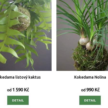
kedama listový kaktus
Kokedama Nolina
1 590 Kč
990 Kč
od
od
DETAIL
DETAIL