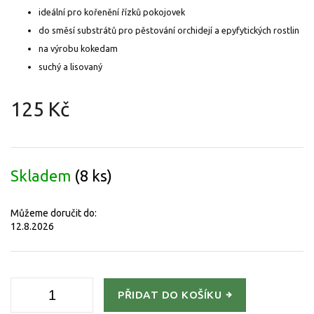
ideální pro kořenění řízků pokojovek
do směsí substrátů pro pěstování orchidejí a epyfytických rostlin
na výrobu kokedam
suchý a lisovaný
125 Kč
Měrná
cena:
Skladem
(8 ks)
Můžeme doručit do:
12.8.2026
PŘIDAT DO KOŠÍKU