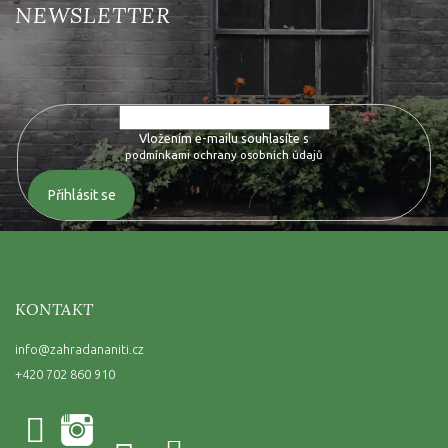
Vložte svůj e-mail a my vám budeme zasílat informace o nových
produktech na našem e-shopu.
Vložením e-mailu souhlasíte s
podmínkami ochrany osobních údajů
Přihlásit se
KONTAKT
info
@
zahradananiti.cz
+420 702 860 910