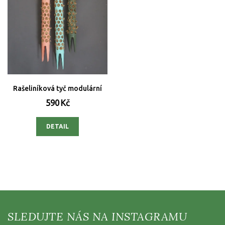
Rašeliníková tyč modulární
590 Kč
DETAIL
Z
á
p