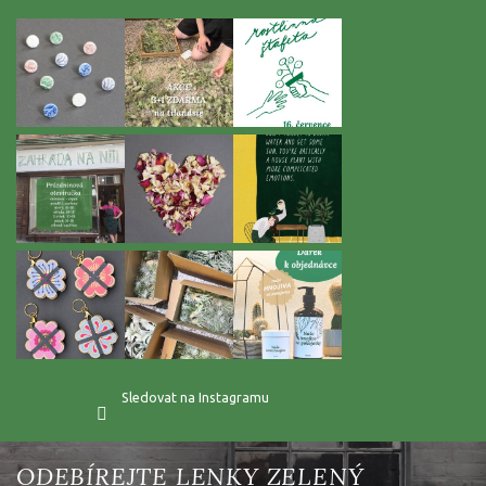
a
t
í
Sledovat na Instagramu