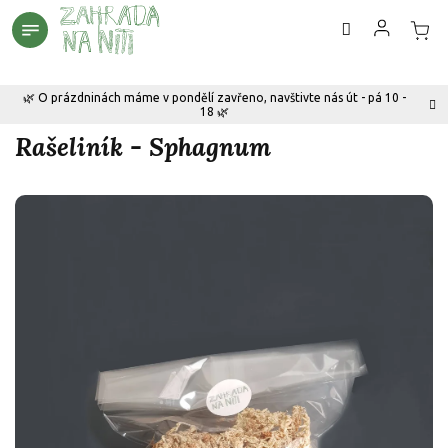
Přejít
na
obsah
🌿 O prázdninách máme v pondělí zavřeno, navštivte nás út - pá 10 -
18 🌿
Rašeliník - Sphagnum