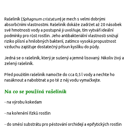
Rašeliník (
Sphagnum cristatum
) je mech s velmi dobrými
absorbčními vlastnostmi.
Rašeliník dokáže zadržet až 20 násobek
své hmotnosti vody a postupně ji uvolňuje, tím vytváří ideální
podmínky pro růst rostlin.
Jeho antibakteriální vlastnosti snižují
riziko plísní a hnilobných bakterií, zatímco vysoká propustnost
vzduchu zajišťuje dostatečný přísun kyslíku do půdy.
Jedná se o rašeliník, který je sušený a jemně lisovaný. Nikoliv živý a
zelený rašeliník.
Před použitím rašeliník namočte do cca 0,5 l vody a nechte ho
nasáknout a nabobtnat a po té z něj vodu vymačkejte.
Na co se používá rašeliník
- na výrobu kokedam
- na kořenění řízků rostlin
- do směsí substrátu pro pěstování orchidejí a epifytických rostlin