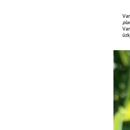
Van
plan
Van
úzk