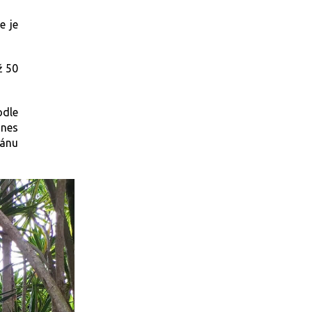
e je
ž 50
dle
dnes
eánu