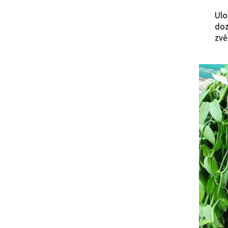
Ulo
do
zvě