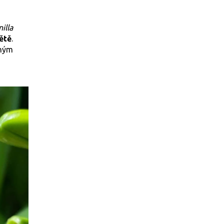
illa
ětě
.
uhým