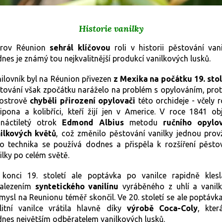
Historie vanilky
trov Réunion
sehrál klíčovou
roli v historii pěstování vani
nes je známý tou nejkvalitnější produkcí vanilkových lusků.
ilovník byl na Réunion přivezen
z Mexika na počátku 19. stol
tování však zpočátku naráželo na problém s opylováním, pro
ostrově
chyběli přirození opylovači
této orchideje - včely 
ipona a kolibříci, kteří žijí jen v Americe. V roce 1841 obj
náctiletý otrok
Edmond Albius
metodu
ručního opylo
ilkových květů
, což změnilo pěstování vanilky jednou prov
o technika se používá dodnes a přispěla k rozšíření pěsto
ilky po celém světě.
konci 19. století ale poptávka po vanilce rapidně kles
nalezením
syntetického vanilínu
vyráběného z uhlí a vanil
mysl na Reunionu téměř skončil. Ve 20. století se ale poptávk
litní vanilce vrátila hlavně díky
výrobě Coca-Coly
, kter
nes největším odběratelem vanilkových lusků.