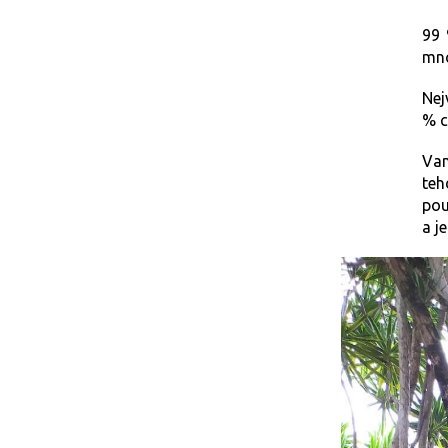
99 
mno
Nej
% c
Van
teh
pou
a j