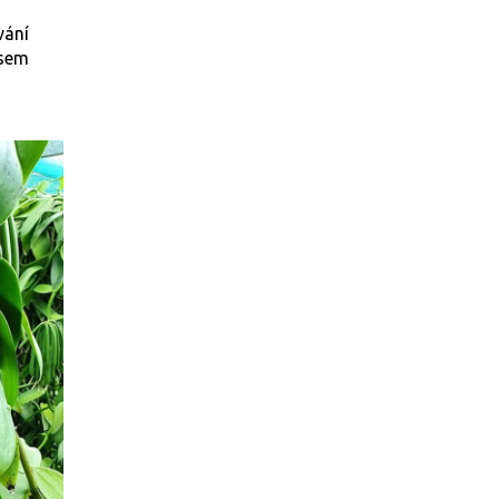
vání
jsem