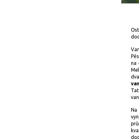
Os
dod
Van
Pěs
na 
Mel
dva
van
Tat
van
Na 
vy
prů
kva
dod