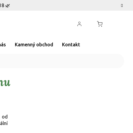
18 🌿
nás
Kamenný obchod
Kontakt
nu
 od
ální