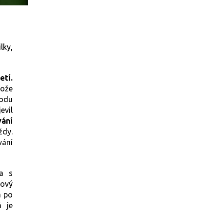
lky,
etí.
tože
rodu
evil
vání
ždy.
vání
la s
kový
a po
á je