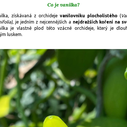
Co je vanilka?
ilka, získávaná z orchideje
vanilovníku plocholistého
(
Van
ifolia)
, je jedním z nejcennějších a
nejdražších koření na sv
ilka je vlastně plod této vzácné orchideje, který je dlo
ým luskem.