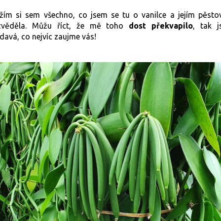
žím si sem všechno, co jsem se tu o vanilce a jejím pěsto
zvěděla. Můžu říct, že mě toho
dost překvapilo
, tak 
davá, co nejvíc zaujme vás!