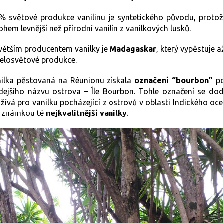
% světové produkce vanilinu je syntetického původu, protož
hem levnější než přírodní vanilín z vanilkových lusků.
větším producentem vanilky je
Madagaskar
, který vypěstuje a
elosvětové produkce.
ilka pěstovaná na Réunionu získala
označení “bourbon”
po
dejšího názvu ostrova – Île Bourbon. Tohle označení se do
žívá pro vanilku pocházející z ostrovů v oblasti Indického oc
e známkou té
nejkvalitnější vanilky
.