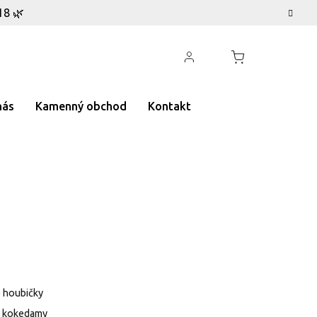
18 🌿
nás
Kamenný obchod
Kontakt
 houbičky
ěk kokedamy