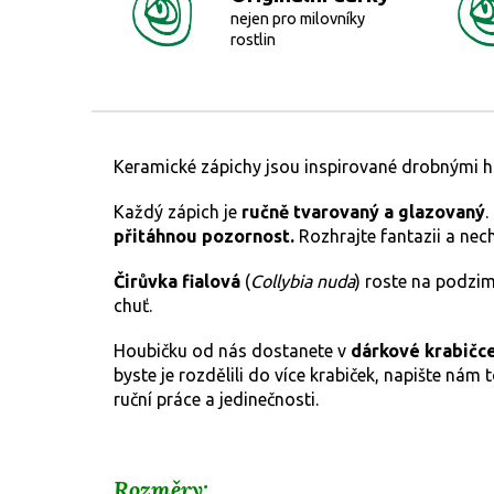
nejen pro milovníky
rostlin
Keramické zápichy jsou inspirované drobnými ho
Každý zápich je
ručně tvarovaný a glazovaný
.
přitáhnou pozornost.
Rozhrajte fantazii a nec
Čirůvka fialová
(
Collybia nuda
) roste na podzim 
chuť.
Houbičku od nás dostanete v
dárkové krabičc
byste je rozdělili do více krabiček, napište ná
ruční práce a jedinečnosti.
Rozměry: