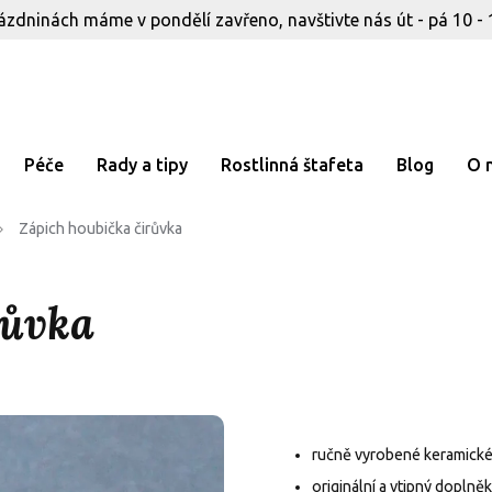
ázdninách máme v pondělí zavřeno, navštivte nás út - pá 10 - 
Péče
Rady a tipy
Rostlinná štafeta
Blog
O 
Zápich houbička čirůvka
růvka
ručně vyrobené keramické
originální a vtipný dopln