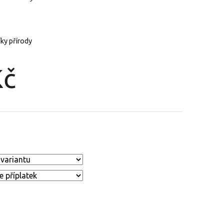
íky přírody
Kč