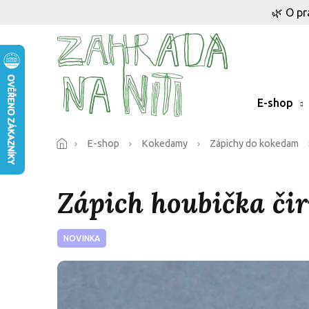
Přejít
🌿 O pr
na
obsah
E-shop
E-shop
Kokedamy
Zápichy do kokedam
Zápich houbička či
NOVINKA