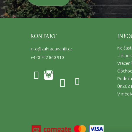
KONTAKT
INFO
Nejčast
info
@
zahradananiti.cz
Jak pos
+420 702 860 910
Vrácení
Obchod
Podmínk
ÚKZÚZ i
V médií