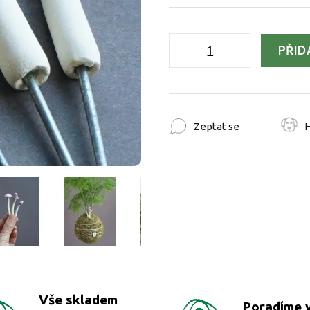
PŘID
Zeptat se
H
Vše skladem
Poradíme 