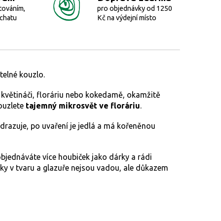
továním,
pro objednávky od 1250
 chatu
Kč na výdejní místo
telné kouzlo.
v květináči, floráriu nebo kokedamě, okamžitě
kouzlete
tajemný mikrosvět ve floráriu
.
u odrazuje, po uvaření je jedlá a má kořeněnou
objednáváte více houbiček jako dárky a rádi
ky v tvaru a glazuře nejsou vadou, ale důkazem