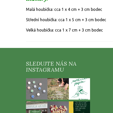
Malá houbička: cca 1 x 4 cm + 3 cm bodec
Střední houbička: cca 1 x 5 cm
+ 3 cm bodec
Velká houbička: cca 1 x 7 cm
+ 3 cm bodec
Z
á
p
a
t
í