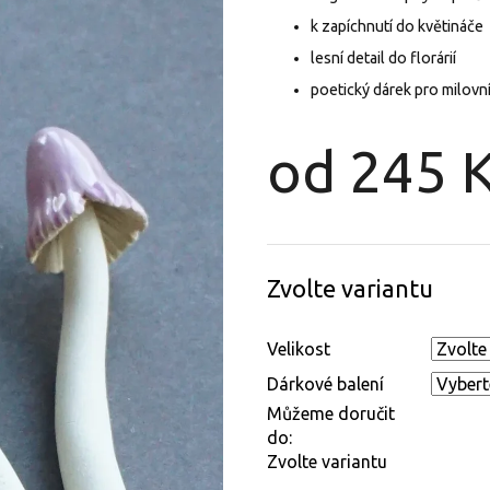
k zapíchnutí do květináče
lesní detail do florárií
poetický dárek pro milovn
od
245 
Měrná
cena:
Zvolte variantu
Velikost
Dárkové balení
Můžeme doručit
do:
Zvolte variantu