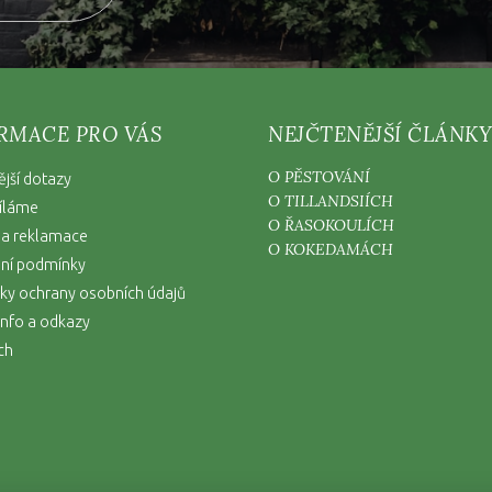
RMACE PRO VÁS
NEJČTENĚJŠÍ ČLÁNKY
O PĚSTOVÁNÍ
ější dotazy
O TILLANDSIÍCH
íláme
O ŘASOKOULÍCH
 a reklamace
O KOKEDAMÁCH
ní podmínky
y ochrany osobních údajů
nfo a odkazy
ch