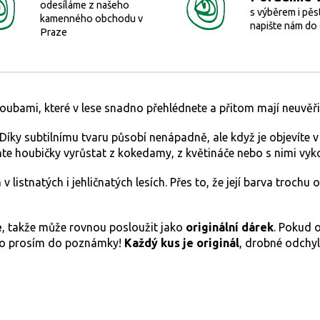
odesíláme z našeho
s výběrem i pěs
kamenného obchodu v
napište nám do
Praze
ubami, které v lese snadno přehlédnete a přitom mají neuvěři
 Díky subtilnímu tvaru působí nenápadně, ale když je objevíte 
hte houbičky vyrůstat z kokedamy, z květináče nebo s nimi vy
v listnatých i jehličnatých lesích. Přes to, že její barva troch
e
, takže může rovnou posloužit jako
originální dárek
. Pokud 
m to prosím do poznámky!
Každý kus je originál
, drobné odchyl