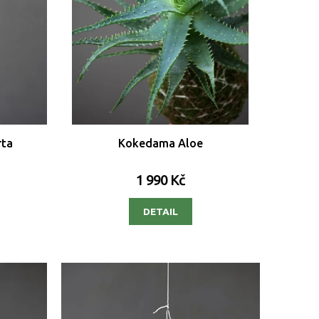
rta
Kokedama Aloe
1 990 Kč
DETAIL