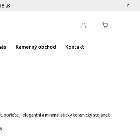
18 🌿
nás
Kamenný obchod
Kontakt
pořiďte jí elegantní a minimalistický keramický stojánek
ny