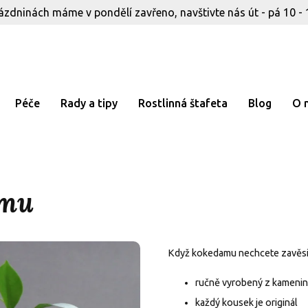
ázdninách máme v pondělí zavřeno, navštivte nás út - pá 10 - 
Péče
Rady a tipy
Rostlinná štafeta
Blog
O 
amu
Když kokedamu nechcete zavěsit, 
ručně vyrobený z kameni
každý kousek je originál