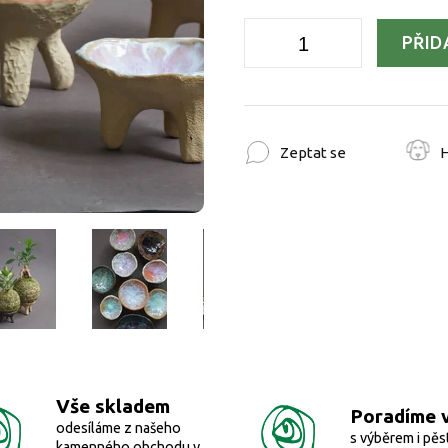
PŘID
Zeptat se
H
Vše skladem
Poradíme 
odesíláme z našeho
s výběrem i pěs
kamenného obchodu v