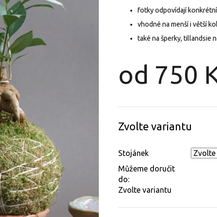
fotky odpovídají konkrét
vhodné na menší i větší 
také na šperky, tillandsie 
od
750 
Měrná
cena:
Zvolte variantu
Stojánek
Můžeme doručit
do:
Zvolte variantu