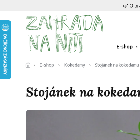
Přejít
🌿 O pr
na
obsah
E-shop
E-shop
Kokedamy
Stojánek na kokedamu
Stojánek na koked