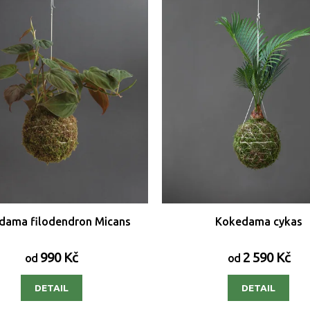
dama filodendron Micans
Kokedama cykas
990 Kč
2 590 Kč
od
od
DETAIL
DETAIL