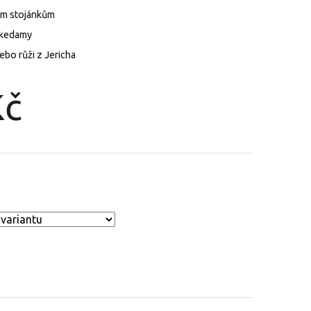
ním stojánkům
kokedamy
nebo růži z Jericha
Kč