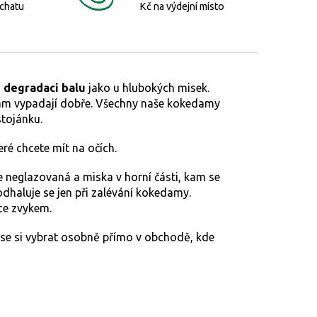
 chatu
Kč na výdejní místo
 degradaci balu
jako u hlubokých misek.
edam vypadají dobře. Všechny naše kokedamy
tojánku.
eré chcete mít na očích.
je neglazovaná a miska v horní části, kam se
 odhaluje se jen při zalévání kokedamy.
áce zvykem.
 se si vybrat osobně přímo v obchodě, kde