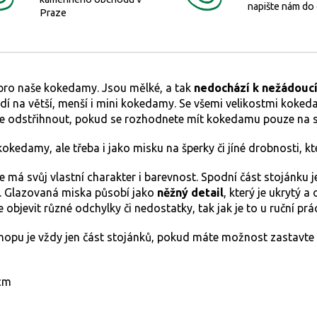
napište nám do
Praze
pro naše kokedamy. Jsou mělké, a tak
nedochází k nežádoucí
odí na větší, menší i mini kokedamy. Se všemi velikostmi kok
te odstřihnout, pokud se rozhodnete mít kokedamu pouze na s
edamy, ale třeba i jako misku na šperky či jíné drobnosti, kt
že má svůj vlastní charakter i barevnost. Spodní část stojánku 
. Glazovaná miska působí jako
něžný detail
, který je ukrytý a
 objevit různé odchylky či nedostatky, tak jak je to u ruční pr
hopu je vždy jen část stojánků, pokud máte možnost zastavte
 cm
m