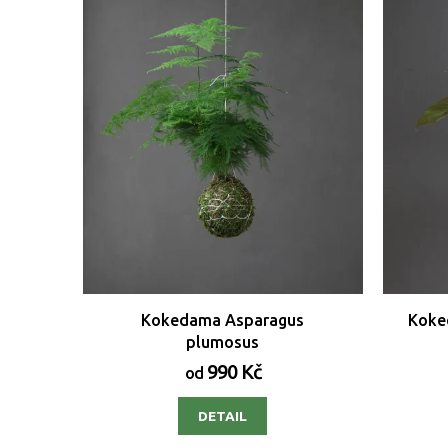
Kokedama Asparagus
Koke
plumosus
990 Kč
od
DETAIL