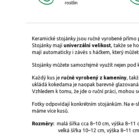
rostlin
Keramické stojánky jsou ručně vyrobené přímo 
Stojánky mají
univerzální velikost
, takže se h
mají automaticky i závěs s háčkem, který může
Stojánky můžete samozřejmě využít nejen pod kok
Každý kus je
ručně vyrobený z kameniny
, tak
ukládá kokedama je naopak barevně glazovaná
Vzhledem k tomu, že jde o ruční práci, mohou se
Fotky odpovídají konkrétním stojánkům. Na e-s
máme více kusů.
Rozměry:
malá šířka cca 8–10 cm, výška 8–11
velká šířka 10–12 cm, výška 8–11 c