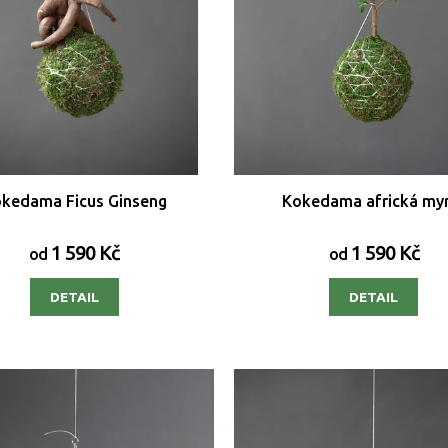
kedama Ficus Ginseng
Kokedama africká my
1 590 Kč
1 590 Kč
od
od
DETAIL
DETAIL