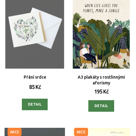
Přání srdce
A3 plakáty s rostlinnými
aforismy
85 Kč
195 Kč
DETAIL
DETAIL
AKCE
AKCE