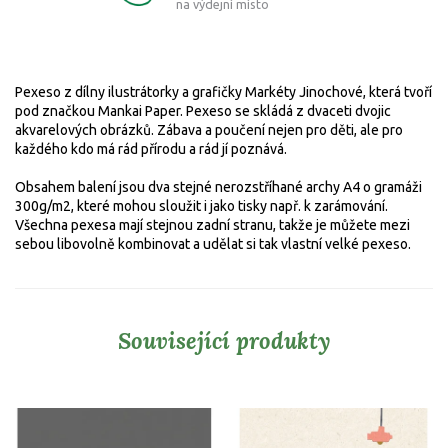
na výdejní místo
Pexeso z dílny ilustrátorky a grafičky Markéty Jinochové, která tvoří
pod značkou Mankai Paper.
Pexeso se skládá z dvaceti dvojic
akvarelových obrázků. Zábava a poučení nejen pro děti, ale pro
každého kdo má rád přírodu a rád jí poznává.
Obsahem balení jsou dva stejné nerozstříhané archy A4 o gramáži
300g/m2, které mohou sloužit i jako tisky např. k zarámování.
Všechna pexesa mají stejnou zadní stranu, takže je můžete mezi
sebou libovolně kombinovat a udělat si tak vlastní velké pexeso.
Související produkty