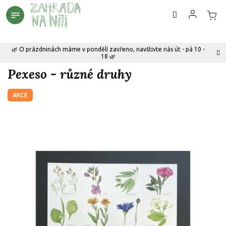
Přejít
na
obsah
🌿 O prázdninách máme v pondělí zavřeno, navštivte nás út - pá 10 -
18 🌿
Pexeso - různé druhy
AKCE