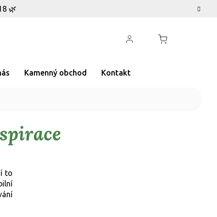
18 🌿
nás
Kamenný obchod
Kontakt
spirace
í to
ilní
vání