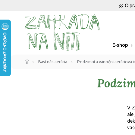
Přejít
🌿 O pr
na
obsah
E-shop
Baví nás aerária
Podzimní a vánoční aeráriová i
Podzim
V Z
ale
dek
vaš