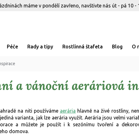
ázdninách máme v pondělí zavřeno, navštivte nás út - pá 10 - 
Péče
Rady a tipy
Rostlinná štafeta
Blog
O 
nspirace
ní a vánoční aeráriová in
ahradě na niti používáme
aerária
hlavně na živé rostliny, nen
 jediná varianta, jak lze aerária využít. Aerária jsou velmi variab
orace a můžete je použít i k sezónímu tvoření a dekoro
eho domova.