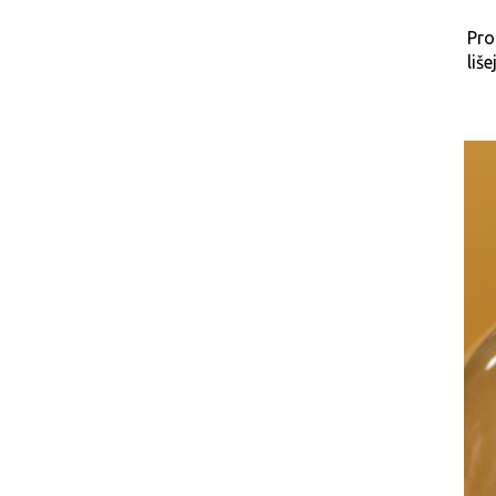
Pro
liš