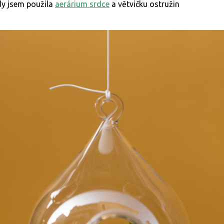
y jsem použila
aerárium srdce
a větvičku ostružin