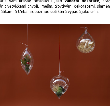
ária vám krásně poslouží i jako
vánoční dekorace
, stač
lnit větvičkami chvojí, jmelím, třpytivými dekoracemi, slamě
ůbkami či třeba hrubozrnou solí která vypadá jako sníh.