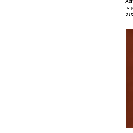
Aer
nap
ozd