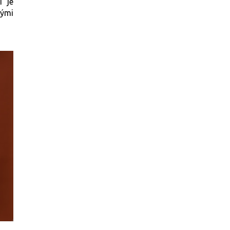
í je
nými