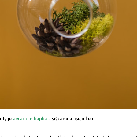
ady je
aerárium kapka
s šiškami a lišejníkem