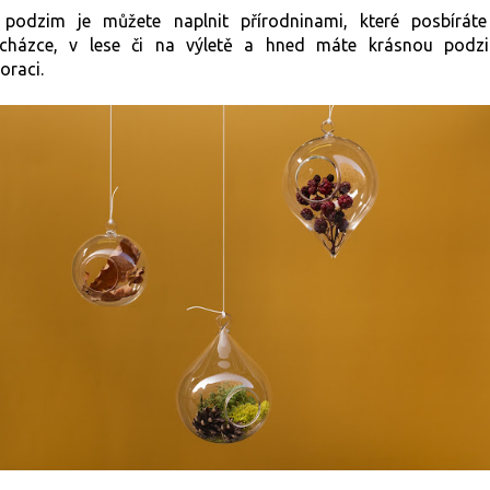
podzim je můžete naplnit přírodninami, které posbírát
cházce, v lese či na výletě a hned máte krásnou podz
oraci.