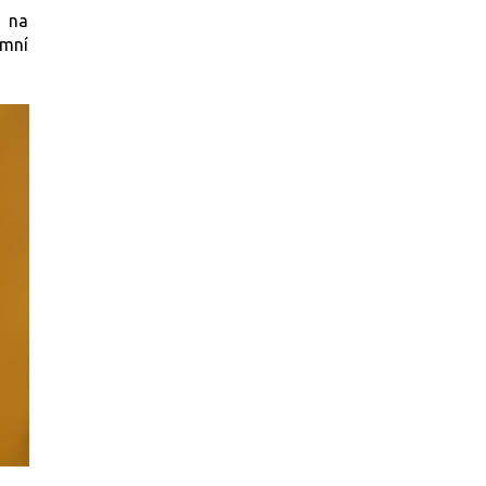
e na
imní