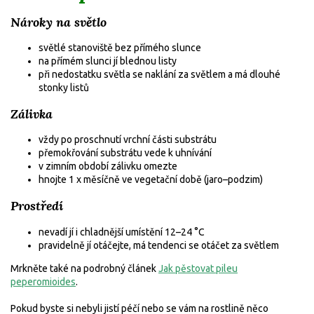
Nároky na světlo
světlé stanoviště bez přímého slunce
na přímém slunci jí blednou listy
při nedostatku světla se naklání za světlem a má dlouhé
stonky listů
Zálivka
vždy po proschnutí vrchní části substrátu
přemokřování substrátu vede k uhnívání
v zimním období zálivku omezte
hnojte 1 x měsíčně ve vegetační době (jaro–podzim)
Prostředí
nevadí jí i chladnější umístění 12–24 °C
pravidelně jí otáčejte, má tendenci se otáčet za světlem
Mrkněte také na podrobný článek
Jak pěstovat pileu
peperomioides
.
Pokud byste si nebyli jistí péčí nebo se vám na rostlině něco