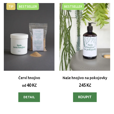
TIP
BESTSELLER
BESTSELLER
Červí hnojivo
Naše hnojivo na pokojovky
40 Kč
245 Kč
od
DETAIL