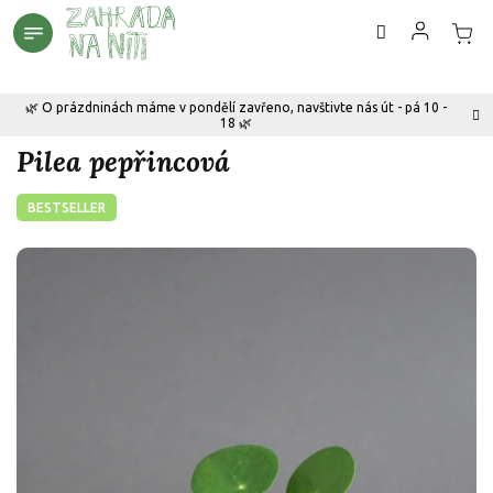
Přejít
na
obsah
🌿 O prázdninách máme v pondělí zavřeno, navštivte nás út - pá 10 -
18 🌿
Pilea pepřincová
BESTSELLER