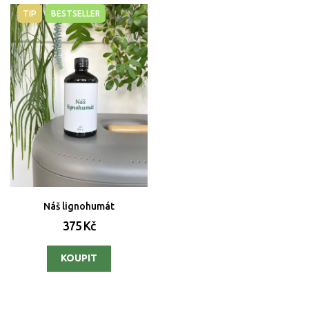
TIP
BESTSELLER
Náš lignohumát
375 Kč