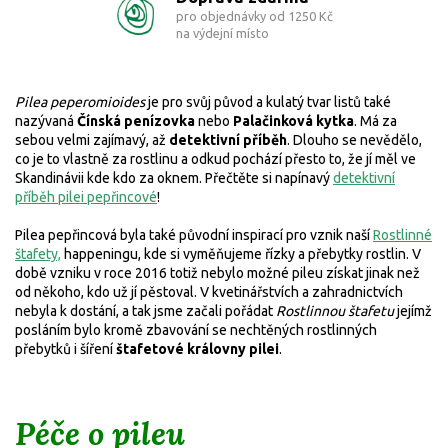
pro objednávky od 1250 Kč
na výdejní místo
Pilea peperomioides
je pro svůj původ a kulatý tvar listů
také
nazývaná
Čínská penízovka
nebo
Palačinková kytka
. Má za
sebou velmi zajímavý, až
detektivní příběh
. Dlouho se nevědělo,
co je to vlastně za rostlinu a odkud pochází přesto to, že jí měl ve
Skandinávii kde kdo za oknem. Přečtěte si napínavý
detektivní
příběh pilei pepřincové
!
Pilea pepřincová byla také původní inspirací pro vznik naší
Rostlinné
štafety,
happeningu, kde si vyměňujeme řízky a přebytky rostlin. V
době vzniku v roce 2016 totiž nebylo možné pileu získat jinak než
od někoho, kdo už jí pěstoval. V kvetinářstvích a zahradnictvích
nebyla k dostání, a tak jsme začali pořádat
Rostlinnou štafetu
jejímž
posláním bylo kromě zbavování se nechtěných rostlinných
přebytků i šíření
štafetové královny pilei
.
Péče o pileu