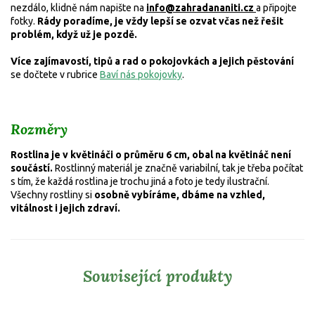
nezdálo, klidně nám napište na
info@zahradananiti.cz
a připojte
fotky.
Rády poradíme, je vždy lepší se ozvat včas než řešit
problém, když už je pozdě.
Více zajímavostí, tipů a rad o pokojovkách a jejich pěstování
se dočtete v rubrice
Baví nás pokojovky
.
Rozměry
Rostlina je v květináči o průměru 6 cm, obal na květináč není
součástí.
Rostlinný materiál je značně variabilní, tak je třeba počítat
s tím, že každá rostlina je trochu jiná a foto je tedy ilustrační.
Všechny rostliny si
osobně vybíráme, dbáme na vzhled,
vitálnost i jejich zdraví.
Související produkty