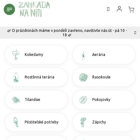
Přejít
na
obsah
🌿 O prázdninách máme v pondělí zavřeno, navštivte nás út - pá 10 -
18 🌿
Kokedamy
Aerária
Rostlinná terária
Řasokoule
Tilandsie
Pokojovky
Pěstitelské potřeby
Zápichy