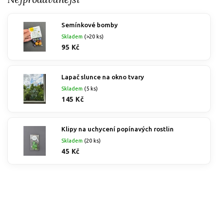
Semínkové bomby
Skladem
(>20 ks)
95 Kč
Lapač slunce na okno tvary
Skladem
(5 ks)
145 Kč
Klipy na uchycení popínavých rostlin
Skladem
(20 ks)
45 Kč
Nejprodávanější
Nejlevnější
Nejdražší
Abecedně