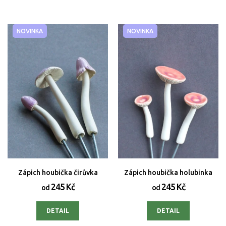
NOVINKA
NOVINKA
Zápich houbička čirůvka
Zápich houbička holubinka
245 Kč
245 Kč
od
od
DETAIL
DETAIL