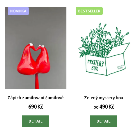
NOVINKA
BESTSELLER
Zápich zamilovaní čumilové
Zelený mystery box
690 Kč
490 Kč
od
DETAIL
DETAIL