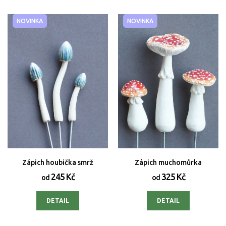
NOVINKA
NOVINKA
Zápich houbička smrž
Zápich muchomůrka
245 Kč
325 Kč
od
od
DETAIL
DETAIL