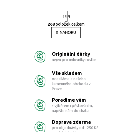
1
4
S
268
položek celkem
O
t
r
v
NAHORU
á
l
n
á
k
d
o
Originální dárky
a
v
á
c
nejen pro milovníky rostlin
n
í
í
p
Vše skladem
r
odesíláme z našeho
v
kamenného obchodu v
k
Praze
y
v
Poradíme vám
ý
s výběrem i pěstováním,
p
napište nám do chatu
i
s
Doprava zdarma
u
pro objednávky od 1250 Kč