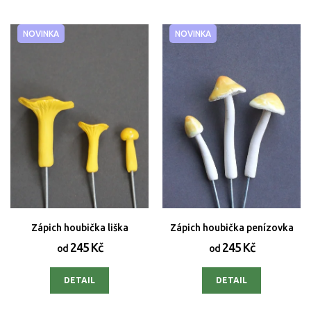
NOVINKA
NOVINKA
Zápich houbička liška
Zápich houbička penízovka
245 Kč
245 Kč
od
od
DETAIL
DETAIL