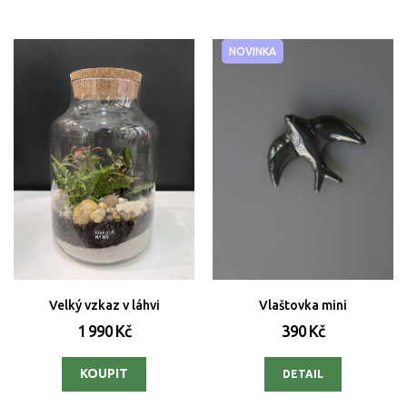
NOVINKA
Velký vzkaz v láhvi
Vlaštovka mini
1 990 Kč
390 Kč
DETAIL