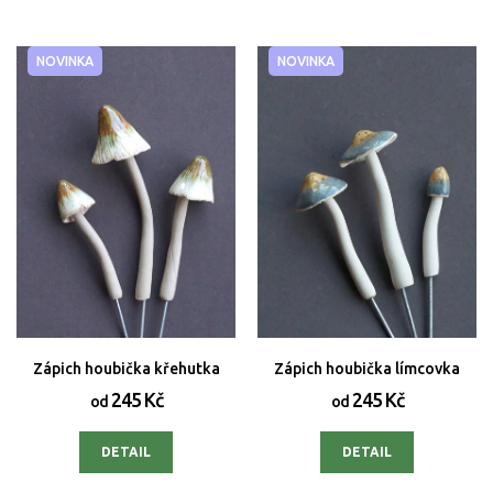
NOVINKA
NOVINKA
Zápich houbička křehutka
Zápich houbička límcovka
245 Kč
245 Kč
od
od
DETAIL
DETAIL