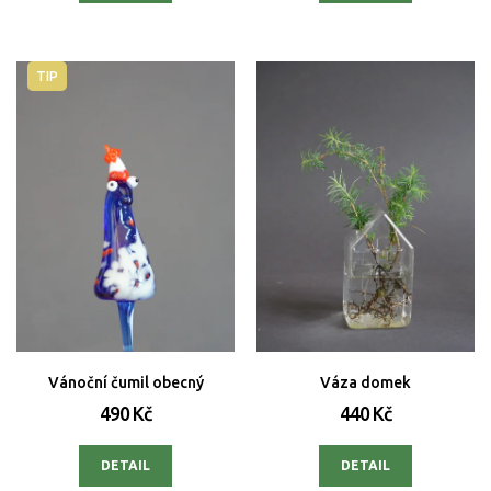
TIP
Vánoční čumil obecný
Váza domek
490 Kč
440 Kč
DETAIL
DETAIL