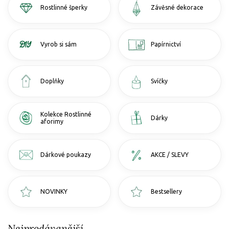
Rostlinné šperky
Závěsné dekorace
Vyrob si sám
Papírnictví
Doplňky
Svíčky
Kolekce Rostlinné
Dárky
aforimy
Dárkové poukazy
AKCE / SLEVY
NOVINKY
Bestsellery
Nejprodávanější