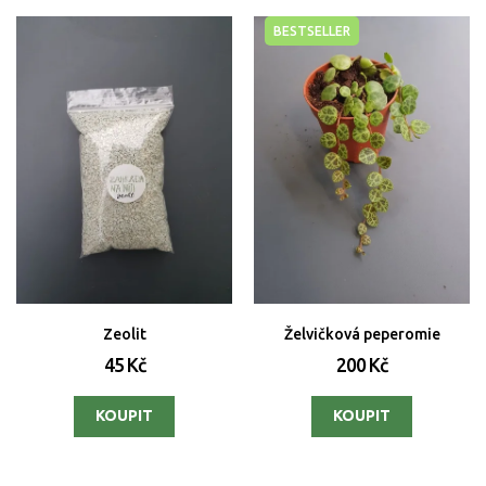
BESTSELLER
Zeolit
Želvičková peperomie
45 Kč
200 Kč